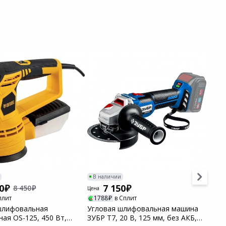
-36%
В наличии
В н
0
7 150
8 450
Цена
Цена
плит
1788
в Сплит
17
шлифовальная
Угловая шлифовальная машина
Маши
ая OS-125, 450 Вт,
ЗУБР Т7, 20 В, 125 мм, без АКБ,
1400