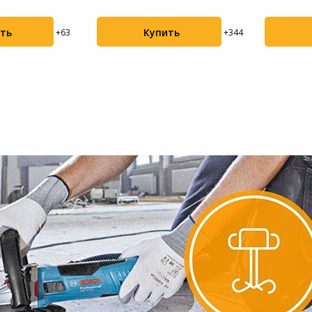
аккум.
6000-1200
Мотоблоки
ть
Купить
+63
+344
Пылесосы садовые