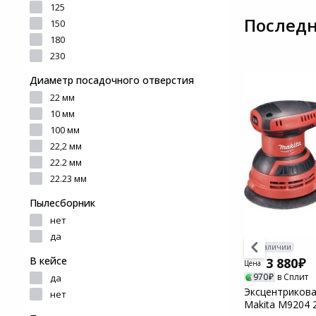
и ремонта
устройства для
125
Последн
фотоаппаратов
Игровые аксессуары
150
Наручные часы
180
230
Цифровые фоторамки
Программное обеспеч
Товары для дачи и сада
Диаметр посадочного отверстия
Устройства звукозапи
22 мм
Музыкальные
10 мм
инструменты
100 мм
22,2 мм
Канцтовары
22.2 мм
22.23 мм
Аксессуары
Пылесборник
нет
Системы безопасности
да
В наличии
В кейсе
3 880
Торговое оборудование
Цена
970
в Сплит
да
а Makita
Эксцентриков
нет
Умный дом
В наличии
Makita M9204 