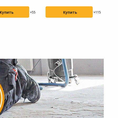
0 об/ми...
бесщ...
Denz.
Купить
Купить
+55
+115