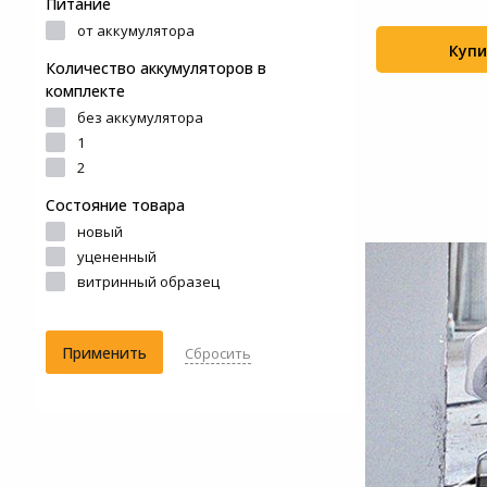
9 570
Питание
Цена
Системы
2393
в Сплит
от аккумулятора
Углошлифовальная машина
Купи
+330
видеонаблюдения
Количество аккумуляторов в
DeWalt DWE4057 (DWE4057-QS)
комплекте
Уцененные товары
без аккумулятора
Купить
+154
1
2
Состояние товара
новый
уцененный
витринный образец
Применить
Сбросить