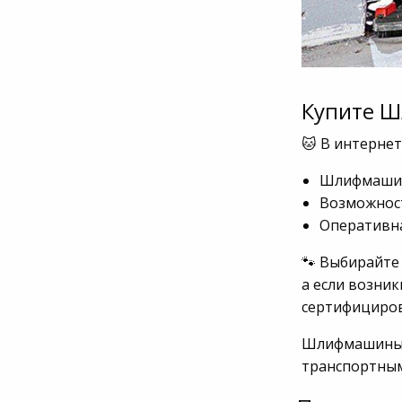
Купите Ш
🐱 В интернет
Шлифмашины
Возможност
Оперативна
🐾 Выбирайте
а если возник
сертифициров
Шлифмашины M
транспортны