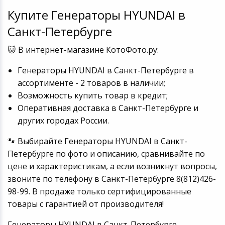
Игровые аксесс
Цифровые фото
Купите Генераторы HYUNDAI в
Товары для дачи и сада
Санкт-Петербурге
Программное об
Устройства зву
Музыкальные инструменты
🐱 В интернет-магазине КотоФото.ру:
Генераторы HYUNDAI в Санкт-Петербурге в
Канцтовары
ассортименте - 2 товаров в наличии;
Возможность купить товар в кредит;
Аксессуары
Оперативная доставка в Санкт-Петербурге и
других городах России.
Системы безопасности
🐾 Выбирайте Генераторы HYUNDAI в Санкт-
Торговое оборудование
Петербурге по фото и описанию, сравнивайте по
цене и характеристикам, а если возникнут вопросы,
Умный дом
звоните по телефону в Санкт-Петербурге 8(812)426-
98-99. В продаже только сертифицированные
Системы видеонаблюдения
товары с гарантией от производителя!
Уцененные товары
Генераторы HYUNDAI в Санкт-Петербурге -