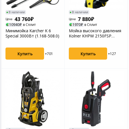
В наличии
В наличии
43 760
7 880
Цена
Цена
10940
в Сплит
1970
в Сплит
Минимойка Karcher K 6
Мойка высокого давления
Special 3000Вт (1.168-508.0)
Kolner KHPW 2150FSP
(8140100196)
Купить
Купить
+701
+127