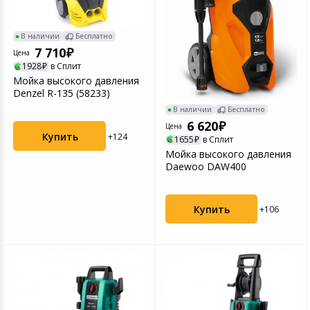
Игровые аксесс
Цифровые фото
Товары для дачи и сада
В наличии
Бесплатно
Программное об
Устройства зву
7 710
Цена
Музыкальные инструменты
1928
в Сплит
Мойка высокого давления
Denzel R-135 (58233)
Канцтовары
В наличии
Бесплатно
6 620
Цена
Аксессуары
Купить
+124
1655
в Сплит
Мойка высокого давления
Daewoo DAW400
Системы безопасности
Торговое оборудование
Купить
+106
Умный дом
Системы видеонаблюдения
Уцененные товары