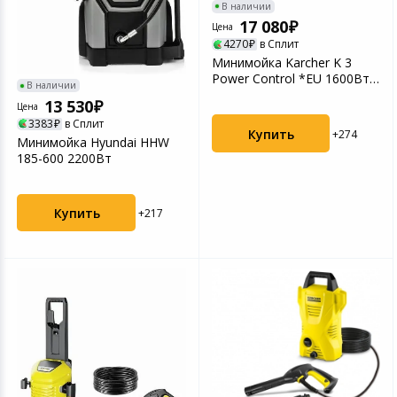
В наличии
17 080
Цена
4270
в Сплит
Минимойка Karcher K 3
Power Control *EU 1600Вт
В наличии
(1.676-100.0)
13 530
Цена
3383
в Сплит
Купить
+274
Минимойка Hyundai HHW
185-600 2200Вт
Купить
+217