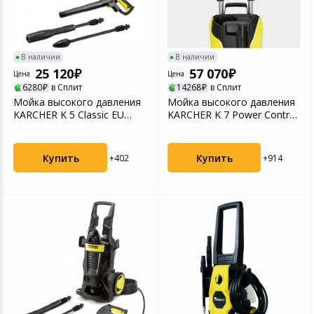
В наличии
В наличии
25 120
57 070
Цена
Цена
6280
в Сплит
14268
в Сплит
Мойка высокого давления
Мойка высокого давления
KARCHER K 5 Classic EU
KARCHER K 7 Power Control
(1.950-700.0)
Flex 1.317-300...
Купить
Купить
+402
+914