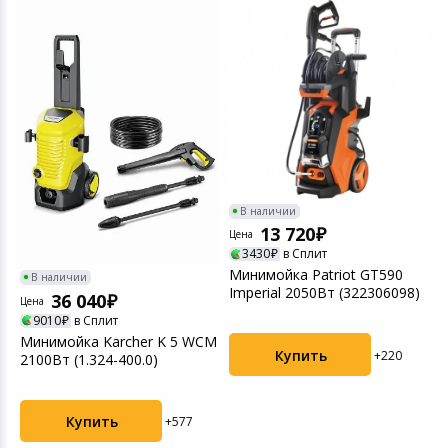
-
В наличии
13 720
Цена
Ц
3430
в Сплит
Минимойка Patriot GT590
М
В наличии
Imperial 2050Вт (322306098)
1
36 040
Цена
9010
в Сплит
Минимойка Karcher K 5 WCM
Купить
+220
2100Вт (1.324-400.0)
Купить
+577