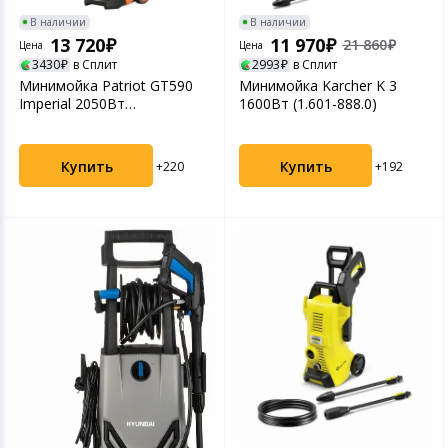
В наличии
В наличии
13 720
11 970
21 860
Цена
Цена
3430
в Сплит
2993
в Сплит
Минимойка Patriot GT590
Минимойка Karcher K 3
Imperial 2050Вт
1600Вт (1.601-888.0)
(322306098)
Купить
Купить
+220
+192