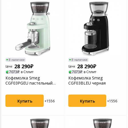
В наличии
В наличии
28 290
28 290
Цена
Цена
7073
в Сплит
7073
в Сплит
Кофемолка Smeg
Кофемолка Smeg
CGF03PGEU пастельный
CGF03BLEU черная
зеленый
Купить
Купить
+1556
+1556