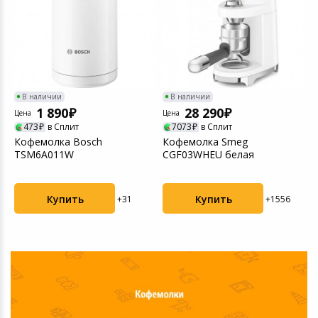
В наличии
В наличии
1 890
28 290
Цена
Цена
Ц
473
в Сплит
7073
в Сплит
Кофемолка Bosch
Кофемолка Smeg
К
TSM6A011W
CGF03WHEU белая
Купить
Купить
+31
+1556