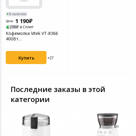
В наличии
1 190
Цена
298
в Сплит
Кофемолка Vitek VT-8366
400Вт
сист.помол.:ротац.нож
вместим.:70г...
Купить
+27
Последние заказы в этой
категории