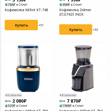
788
в Сплит
498
в Сплит
Кофемолка Kitfort КТ-748
Кофемолка Zelmer
ZCG7425 INOX
Купить
+51
Купить
+32
В наличии
В наличии
2 080
7 870
Цена
Цена
520
в Сплит
1968
в Сплит
Кофемолка Kitfort КТ-769
Кофемолка Kitfort КТ-784