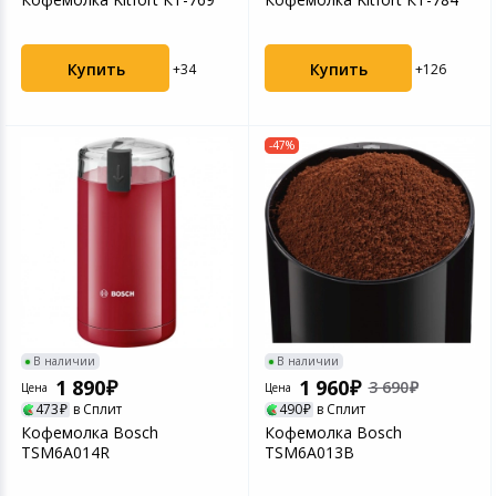
Купить
Купить
+34
+126
-47%
В наличии
В наличии
1 890
1 960
3 690
Цена
Цена
473
в Сплит
490
в Сплит
Кофемолка Bosch
Кофемолка Bosch
TSM6A014R
TSM6A013B