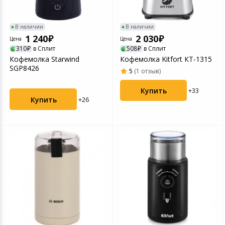
Игровые аксесс
Цифровые фото
Товары для дачи и сада
В наличии
В наличии
Программное об
Устройства зву
1 240
2 030
Цена
Цена
Музыкальные инструменты
310
в Сплит
508
в Сплит
Кофемолка Starwind
Кофемолка Kitfort КТ-1315
SGP8426
5
(1 отзыв)
Канцтовары
Купить
+33
Аксессуары
Купить
+26
Системы безопасности
Торговое оборудование
Умный дом
Системы видеонаблюдения
Уцененные товары