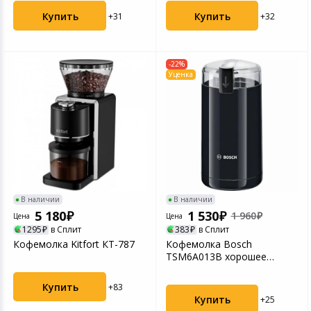
Купить
Купить
+31
+32
-22%
Уценка
В наличии
В наличии
5 180
1 530
1 960
Цена
Цена
1295
в Сплит
383
в Сплит
Кофемолка Kitfort КТ-787
Кофемолка Bosch
TSM6A013B хорошее
состояние
Купить
+83
Купить
+25