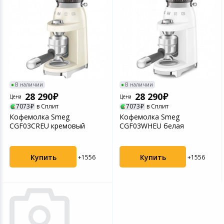
В наличии
В наличии
28 290
28 290
Цена
Цена
7073
в Сплит
7073
в Сплит
Кофемолка Smeg
Кофемолка Smeg
CGF03CREU кремовый
CGF03WHEU белая
Купить
Купить
+1556
+1556