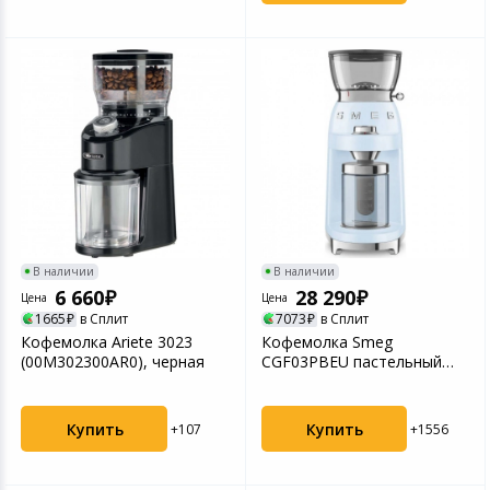
В наличии
В наличии
6 660
28 290
Цена
Цена
1665
в Сплит
7073
в Сплит
Кофемолка Ariete 3023
Кофемолка Smeg
(00M302300AR0), черная
CGF03PBEU пастельный
голубой
Купить
Купить
+107
+1556