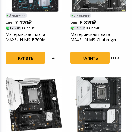
В наличии
В наличии
7 120
6 820
Цена
Цена
1780
в Сплит
1705
в Сплит
Материнская плата
Материнская плата
MAXSUN MS-B760M
MAXSUN MS-Challenger
GAMING WIFI GANK V2,
B850M-K, AM5, B850,
LGA1700
2*DDR...
Купить
Купить
+114
+110