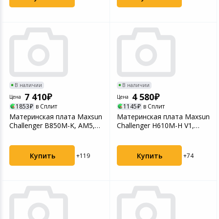
В наличии
В наличии
7 410
4 580
Цена
Цена
1853
в Сплит
1145
в Сплит
Материнская плата Maxsun
Материнская плата Maxsun
Challenger B850M-K, AM5,
Challenger H610M-H V1,
AMD B850, 2xDD...
LGA1700, Intel H...
Купить
Купить
+119
+74