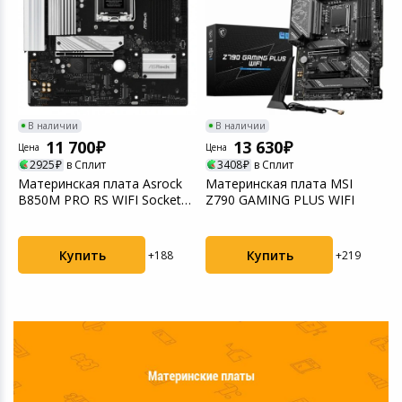
O
В наличии
В наличии
11 700
13 630
Цена
Цена
Ц
2925
в Сплит
3408
в Сплит
Материнская плата Asrock
Материнская плата MSI
М
B850M PRO RS WIFI Socket
Z790 GAMING PLUS WIFI
B
AM5 AMD
Купить
Купить
+188
+219