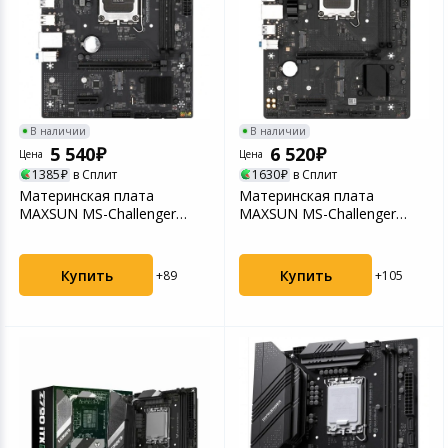
Игровые аксесс
Цифровые фото
Товары для дачи и сада
Программное об
Устройства зву
Музыкальные инструменты
В наличии
В наличии
Канцтовары
5 540
6 520
Цена
Цена
1385
в Сплит
1630
в Сплит
Аксессуары
Материнская плата
Материнская плата
MAXSUN MS-Challenger
MAXSUN MS-Challenger
B760M-F 1700 2xDDR4
B760M-N D5 1700 2xDDR5
Системы безопасности
(6940...
(6...
Купить
Купить
+89
+105
Торговое оборудование
Умный дом
Системы видеонаблюдения
Уцененные товары