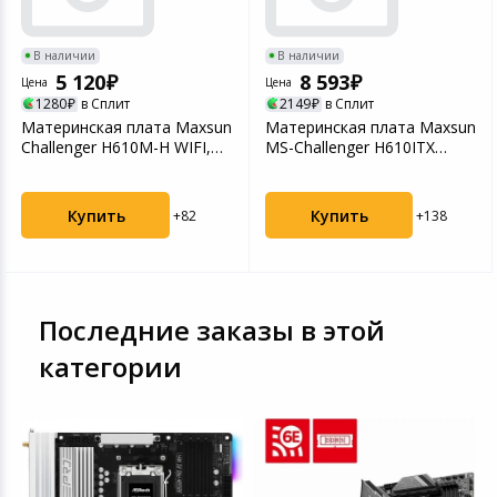
В наличии
В наличии
5 120
8 593
Цена
Цена
1280
в Сплит
2149
в Сплит
Материнская плата Maxsun
Материнская плата Maxsun
Challenger H610M-H WIFI,
MS-Challenger H610ITX
LGA1700, Intel...
2LAN V3, LGA 1700...
Купить
Купить
+82
+138
Последние заказы в этой
категории