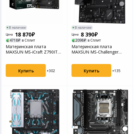
В наличии
В наличии
18 870
8 390
Цена
Цена
4718
в Сплит
2098
в Сплит
Материнская плата
Материнская плата
MAXSUN MS-iCraft Z790ITX
MAXSUN MS-Challenger
WIFI 1700 2xDDR5 (694...
B760M D5 WIFI, LGA1700,
B...
Купить
Купить
+302
+135