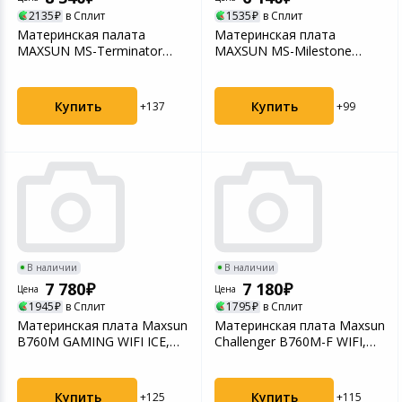
2135
в Сплит
1535
в Сплит
Материнская палата
Материнская плата
MAXSUN MS-Terminator
MAXSUN MS-Milestone
B760M D5 WiFi V2, LGA170...
B760M D5L V2, LGA1700,
B76...
Купить
Купить
+137
+99
В наличии
В наличии
7 780
7 180
Цена
Цена
1945
в Сплит
1795
в Сплит
Материнская плата Maxsun
Материнская плата Maxsun
B760M GAMING WIFI ICE,
Challenger B760M-F WIFI,
LGA 1700, Intel ...
LGA1700, Intel...
Купить
Купить
+125
+115