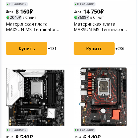
В наличии
В наличии
8 160
14 750
Цена
Цена
2040
в Сплит
3688
в Сплит
Материнская плата
Материнская плата
MAXSUN MS-Terminator
MAXSUN MS-Terminator
B760M D5 V2, LGA1700,
Z790-A WIFI, LGA1700, Z79...
B76...
Купить
Купить
+131
+236
В наличии
В наличии
8 540
6 140
Цена
Цена