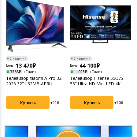
Цифровые фото
Товары для дачи и сада
Устройства зву
Музыкальные инструменты
Канцтовары
Аксессуары
В наличии
В наличии
13 470
44 100
Цена
Цена
Ц
3368
в Сплит
11025
в Сплит
Торговое оборудование
U
Телевизор Xiaomi A Pro 32
Телевизор Hisense 55U7S
Т
2026 32" L32MB-APRU
55" Ultra HD Mini LED 4K
4
Системы безопасности
Купить
Купить
+216
+706
Умный дом
Системы видеонаблюдения
Уцененные товары