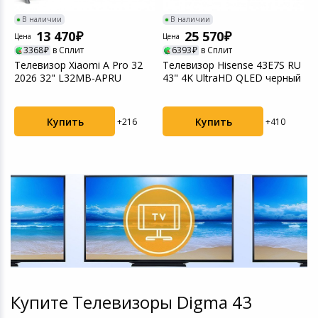
В наличии
В наличии
13 470
25 570
Цена
Цена
Ц
3368
в Сплит
6393
в Сплит
U
Телевизор Xiaomi A Pro 32
Телевизор Hisense 43E7S RU
Т
2026 32" L32MB-APRU
43" 4K UltraHD QLED черный
5
Купить
Купить
+216
+410
Купите Телевизоры Digma 43