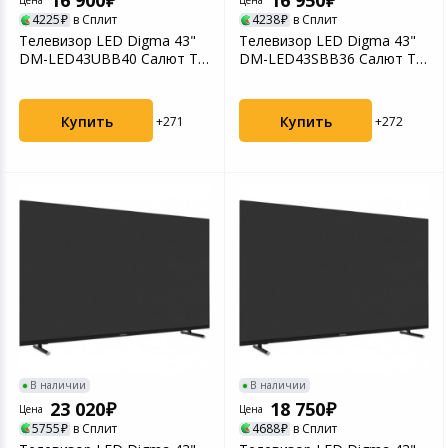
16 900
16 950
Цена
Цена
Игровые аксесс
Цифровые фото
4225
в Сплит
4238
в Сплит
Телевизор LED Digma 43"
Телевизор LED Digma 43"
Товары для дачи и сада
DM-LED43UBB40 Салют ТВ
DM-LED43SBB36 Салют ТВ
Программное об
Устройства зву
Frameless Metal ч...
Frameless Metal ч...
Музыкальные инструменты
Купить
Купить
+271
+272
Канцтовары
Аксессуары
Системы безопасности
Торговое оборудование
Умный дом
Системы видеонаблюдения
В наличии
В наличии
23 020
18 750
Цена
Цена
5755
в Сплит
4688
в Сплит
Уцененные товары