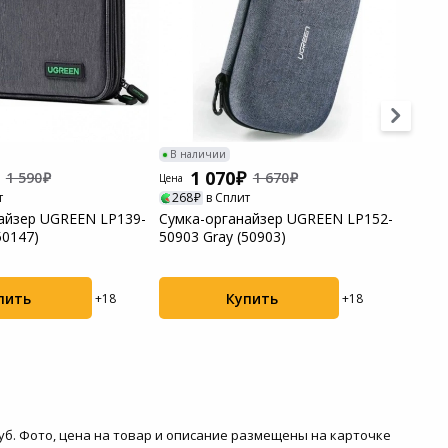
В наличии
В нал
1 070
1
1 590
1 670
Цена
Цена
т
268
в Сплит
270
айзер UGREEN LP139-
Сумка-органайзер UGREEN LP152-
Сумка
50147)
50903 Gray (50903)
serie
пить
Купить
+18
+18
руб. Фото, цена на товар и описание размещены на карточке