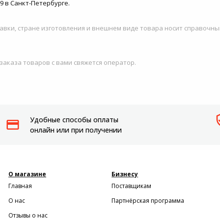
9 в Санкт-Петербурге.
авки, стране изготовления и внешнем виде товара носит справочны
 заказа товаров с вами свяжется оператор.
Удобные способы оплаты
онлайн или при получении
О магазине
Бизнесу
Главная
Поставщикам
О нас
Партнёрская программа
Отзывы о нас