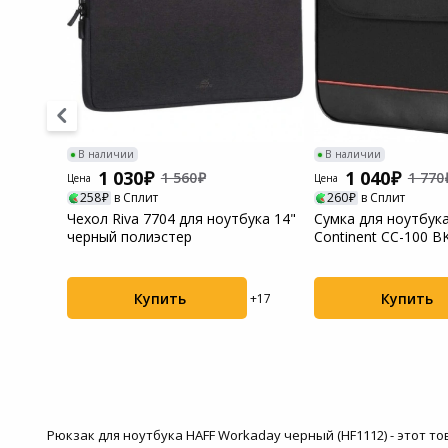
Системы
видеонаблюдения
Уцененные товары
В наличии
В наличии
1 030
1 040
1 560
1 770
Цена
Цена
258
в Сплит
260
в Сплит
nent
Чехол Riva 7704 для ноутбука 14"
Сумка для ноутбука
черный полиэстер
Continent CC-100 B
Купить
Купить
+19
+17
Рюкзак для ноутбука HAFF Workaday черный (HF1112) - этот 