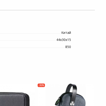
Китай
44х30х15
850
-36%
-42%