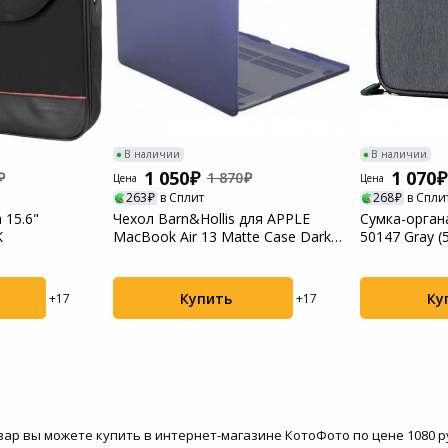
Пылесосы садовые
Мотоблоки
В наличии
В наличии
1 050
1 070
1 870
Цена
Цена
263
в Сплит
268
в Спли
 15.6"
Чехол Barn&Hollis для APPLE
Сумка-орган
K
MacBook Air 13 Matte Case Dark
50147 Gray (
Blue ...
Купить
Ку
+17
+17
товар вы можете купить в интернет-магазине КотоФото по цене 1080 