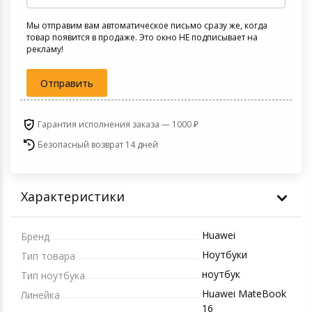
Игровые аксесс
Цифровые фото
Мы отправим вам автоматическое письмо сразу же, когда
Товары для дачи и сада
товар появится в продаже. Это окно НЕ подписывает на
Программное об
Устройства зву
рекламу!
Музыкальные инструменты
Отправить
Канцтовары
Гарантия исполнения заказа — 1000 ₽
Аксессуары
Безопасный возврат 14 дней
Торговое оборудование
Характеристики
Умный дом
Huawei
Системы безопасности
Бренд
Ноутбуки
Тип товара
Системы видеонаблюдения
ноутбук
Тип ноутбука
Huawei MateBook
Линейка
Уцененные товары
16