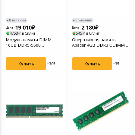
В наличии
В наличии
19 010
2 180
Цена
Цена
4753
в Сплит
545
в Сплит
Модуль памяти DIMM
Оперативная память
16GB DDR5-5600
Apacer 4GB DDR3 UDIMM
FL.16G2C.PKH APACER
(AU04GFA60CATBGC/DL.04G...
Купить
Купить
+305
+35