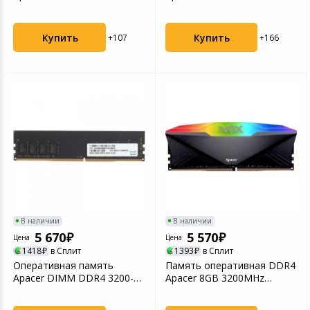
(AS08GGB26CQYBGH/ES.0...
(AU16GGB26CRBBGH)
Купить
Купить
+107
+166
В наличии
В наличии
5 670
5 570
Цена
Цена
1418
в Сплит
1393
в Сплит
Оперативная память
Память оперативная DDR4
Apacer DIMM DDR4 3200-22
Apacer 8GB 3200MHz
8GB (EL.08G21.GSH)
UDIMM (AH4U08G32C28Y...