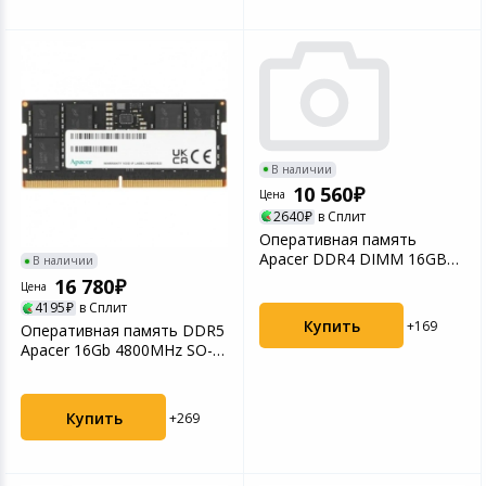
В наличии
10 560
Цена
2640
в Сплит
Оперативная память
Apacer DDR4 DIMM 16GB
В наличии
3200MHz
16 780
Цена
(AH4U16G32C28YM...
4195
в Сплит
Купить
+169
Оперативная память DDR5
Apacer 16Gb 4800MHz SO-
DIMM (FS.16G2A.PT...
Купить
+269