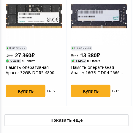
В наличии
В наличии
27 360
13 380
Цена
Цена
6840
в Сплит
3345
в Сплит
Память оперативная
Память оперативная
Apacer 32GB DDR5 4800
Apacer 16GB DDR4 2666
SODIMM (FS.32G2A.PTH)
SO-DIMM (ES.16G2V.PRH)
Купить
Купить
+438
+215
Показать еще