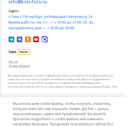
info@kotofoto.ru
Адрес:
г.Санкт-Петербург
, ул.Маршала Говорова д.14
Время работы:
пн.-пт. — с 10:00 до 21:00, сб., вс.,
праздничные дни — с 10:00 до 20:00.
Мы на
Яндекс.Маркете
Вся представленная на сайте информация носит исключительно информационный
характер и ни при каких условиях не является публичной офертой определяемой
положениями Статьи 437 (2) Гражданского кодекса Российской Федерации.
На этом сайте можно платить и производить возвраты с помощью сервиса Яндекс Пэй.
Мы в других городах
Мы используем cookie-файлы, чтобы получить статистику,
Санкт-Петербург
Москва
которая помогает нам улучшить сервис для Вас с целью
персонализации сервисов и предложений. Вы можете
прочитать подробнее о cookie-файлах или изменить
Интернет-гипермаркет актуальных товаров «КотоФото»
настройки браузера. Продолжая пользоваться сайтом без
© 2008–2026. Все цены указаны в рублях РФ.