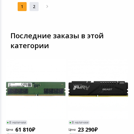
1
2
Последние заказы в этой
категории
В наличии
В наличии
61 810
23 290
Цена
Цена
Ц