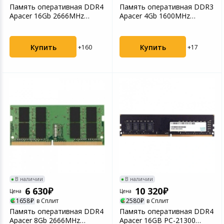
Память оперативная DDR4
Память оперативная DDR3
Apacer 16Gb 2666MHz
Apacer 4Gb 1600MHz
(AS16GGB26CQYBGH/ES....
(AS04GFA60CATBGC/DS.0...
Купить
Купить
+160
+17
В наличии
В наличии
6 630
10 320
Цена
Цена
1658
в Сплит
2580
в Сплит
Память оперативная DDR4
Память оперативная DDR4
Apacer 8Gb 2666MHz
Apacer 16GB PC-21300