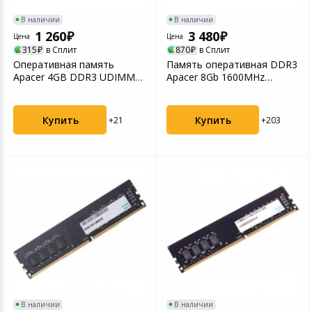
В наличии
В наличии
1 260
3 480
Цена
Цена
315
в Сплит
870
в Сплит
Оперативная память
Память оперативная DDR3
Apacer 4GB DDR3 UDIMM
Apacer 8Gb 1600MHz
(AU04GFA60CATBGJ/DG.04G...
(AS08GFA60CATBGC/DS.0...
Купить
Купить
+21
+203
В наличии
В наличии