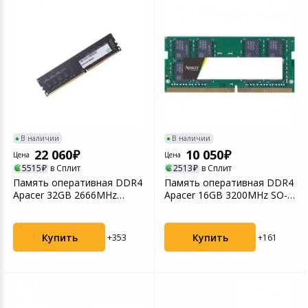
В наличии
В наличии
22 060
10 050
Цена
Цена
5515
в Сплит
2513
в Сплит
Память оперативная DDR4
Память оперативная DDR4
Apacer 32GB 2666MHz
Apacer 16GB 3200MHz SO-
UDIMM (AU32GGB26CRBB...
DIMM (AS16GGB32CS...
Купить
Купить
+353
+161