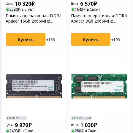
10 320
6 570
Цена
Цена
2580
в Сплит
1643
в Сплит
Память оперативная DDR4
Память оперативная DDR4
Apacer 16Gb 2666MHz
Apacer 8Gb 2666MHz
(AU16GGB26CQYBGH/EL....
(AU08GGB26CQYBGH/EL.0...
Купить
Купить
+166
+106
В наличии
В наличии
9 970
1 030
Цена
Цена
2493
в Сплит
258
в Сплит