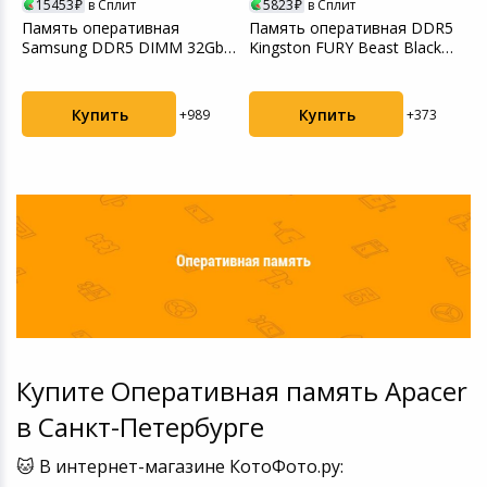
15453
в Сплит
5823
в Сплит
Память оперативная
Память оперативная DDR5
П
Samsung DDR5 DIMM 32Gb
Kingston FURY Beast Black
D
UNB 5600Mhz
EXPO CL36 16Gb...
V
Купить
Купить
+989
+373
Купите Оперативная память Apacer
в Санкт-Петербурге
🐱 В интернет-магазине КотоФото.ру: