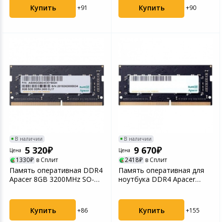
Купить
Купить
+91
+90
В наличии
В наличии
5 320
9 670
Цена
Цена
1330
в Сплит
2418
в Сплит
Память оперативная DDR4
Память оперативная для
Apacer 8GB 3200MHz SO-
ноутбука DDR4 Apacer
DIMM (AS08GGB32CSY...
PC25600 16GB (ES.16G...
Купить
Купить
+86
+155