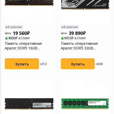
Устройства зву
Товары для дачи и сада
Музыкальные инструменты
В наличии
В наличии
19 560
39 890
Цена
Цена
Канцтовары
4890
в Сплит
9973
в Сплит
Память оперативная
Память оперативная
Apacer DDR5 16GB
Apacer DDR5 32GB
Аксессуары
6000MHz DIMM
5200MHz DIMM
(AH5U16G60C622M...
(AH5U32G52C5227...
Торговое оборудование
Купить
Купить
+313
+639
Системы безопасности
Умный дом
Системы видеонаблюдения
Уцененные товары