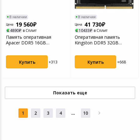
В наличии
В наличии
19 560
41 730
Цена
Цена
4890
в Сплит
10433
в Сплит
Память оперативная
Оперативная память
Apacer DDR5 16GB
Kingston DDR5 32GB
6000MHz DIMM
6400MT/s SODIMM kit
(AH5U16G60C622M...
(2x16G...
Купить
Купить
+313
+668
Показать еще
1
2
3
4
...
10