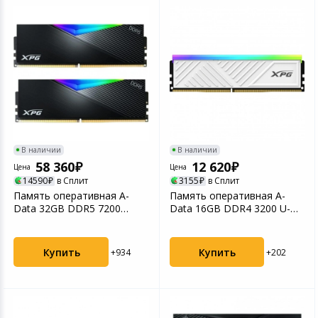
В наличии
В наличии
58 360
12 620
Цена
Цена
14590
в Сплит
3155
в Сплит
Память оперативная A-
Память оперативная A-
Data 32GB DDR5 7200
Data 16GB DDR4 3200 U-
DIMM XPG Lancer RGB (AX...
DIMM XPG SPECTRIX D35...
Купить
Купить
+934
+202