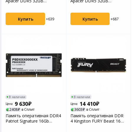
Apacer DDR5 32GB
Apacer DDR5 32GB
5200MHz DIMM
6000MHz DIMM NOX RGB
(AH5U32G52C5227...
Blac...
Купить
Купить
+639
+687
В наличии
В наличии
9 630
14 410
Цена
Цена
2408
в Сплит
3603
в Сплит
Память оперативная DDR4
Память оперативная DDR
Patriot Signature 16Gb
4 Kingston FURY Beast 16Gb
3200MHz (PSD416G3...
3200Mhz (KF432...