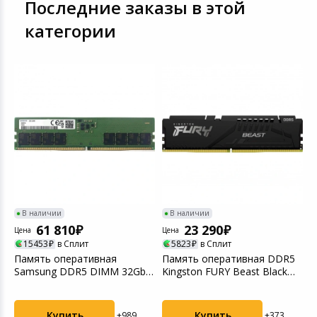
Последние заказы в этой
категории
В наличии
В наличии
61 810
23 290
Цена
Цена
Ц
15453
в Сплит
5823
в Сплит
4
Память оперативная
Память оперативная DDR5
П
Samsung DDR5 DIMM 32Gb
Kingston FURY Beast Black
D
UNB 5600Mhz
EXPO CL36 16Gb...
V
Купить
Купить
+989
+373