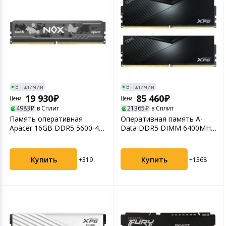
В наличии
В наличии
19 930
85 460
Цена
Цена
4983
в Сплит
21365
в Сплит
Память оперативная
Оперативная память A-
Apacer 16GB DDR5 5600-40
Data DDR5 DIMM 6400MHz
DIMM (AH5U16G56C522M...
CL32 - 32Gb Kit (2x1...
Купить
Купить
+319
+1368