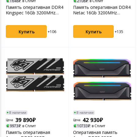
1648
в Сплит
2108
в Сплит
Память оперативная DDR4
Память оперативная DDR4
Kingspec 16Gb 3200MHz
Netac 16Gb 3200MHz
(KS3200D4N12016G)
(NTBSD4N32SP-16)
Купить
Купить
+106
+135
В наличии
В наличии
39 890
42 930
Цена
Цена
9973
в Сплит
10733
в Сплит
Память оперативная
Оперативная память