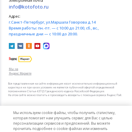
Электронная почта
info@kotofoto.ru
Адрес:
г.Санкт-Петербург
, ул.Маршала Говорова д.14
Время работы:
пн.-пт. — с 10:00 до 21:00, сб., вс.,
праздничные дни — с 10:00 до 20:00.
Мы на
Яндекс.Маркете
Вся представленная на сайте информация носит исключительно информационный
характер и ни при каких условиях не является публичной офертой определяемой
положениями Статьи 437 (2) Гражданского кодекса Российской Федерации.
На этом сайте можно платить и производить возвраты с помощью сервиса Яндекс Пэй.
Мы в других городах
Мы используем cookie-файлы, чтобы получить статистику,
Санкт-Петербург
Москва
которая помогает нам улучшить сервис для Вас с целью
персонализации сервисов и предложений. Вы можете
прочитать подробнее о cookie-файлах или изменить
Интернет-гипермаркет актуальных товаров «КотоФото»