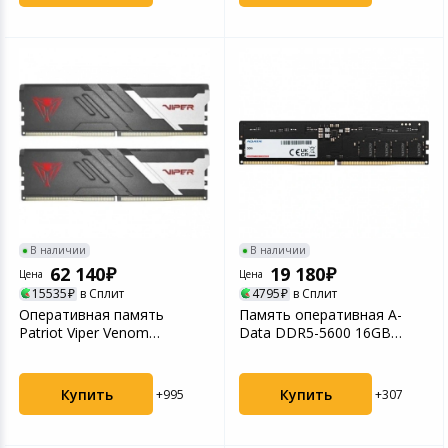
В наличии
В наличии
62 140
19 180
Цена
Цена
15535
в Сплит
4795
в Сплит
Оперативная память
Память оперативная A-
Patriot Viper Venom
Data DDR5-5600 16GB
BlackDDR 5 DIMM 32Gb
(AD5U560016G-S)
(16G...
Купить
Купить
+995
+307