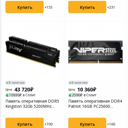
Купить
Купить
+155
+231
В наличии
В наличии
43 720
10 360
Цена
Цена
10930
в Сплит
2590
в Сплит
Память оперативная DDR5
Память оперативная DDR4
Kingston 32Gb 5200MHz
Patriot 16GB PC25600
(KF552C40BBK2-32)
SODIMM (PVS416G320C...
Купить
Купить
+700
+166