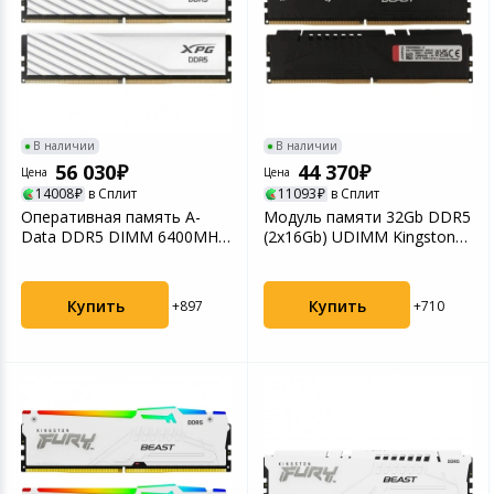
В наличии
В наличии
56 030
44 370
Цена
Цена
14008
в Сплит
11093
в Сплит
Оперативная память A-
Модуль памяти 32Gb DDR5
Data DDR5 DIMM 6400MHz
(2x16Gb) UDIMM Kingston
CL32 - 32Gb (2x16Gb)...
<PC5-48000, 6000...
Купить
Купить
+897
+710