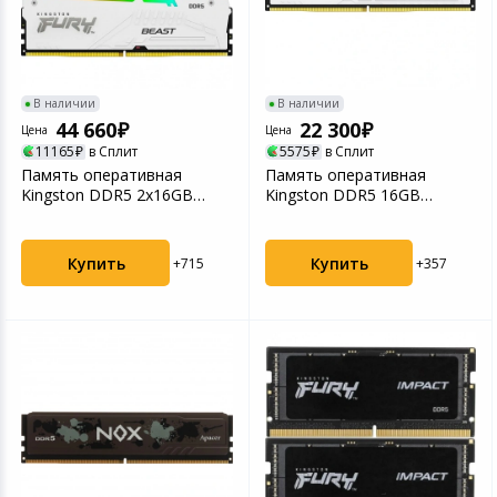
В наличии
В наличии
44 660
22 300
Цена
Цена
11165
в Сплит
5575
в Сплит
Память оперативная
Память оперативная
Kingston DDR5 2x16GB
Kingston DDR5 16GB
5600MHz Fury Beast RGB
6000MHz Fury Beast White
R...
E...
Купить
Купить
+715
+357