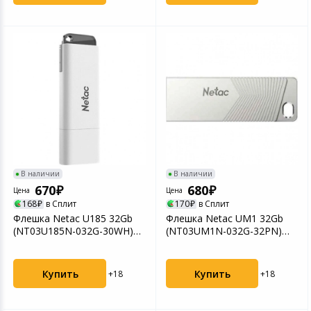
В наличии
В наличии
670
680
Цена
Цена
168
в Сплит
170
в Сплит
Флешка Netac U185 32Gb
Флешка Netac UM1 32Gb
(NT03U185N-032G-30WH)
(NT03UM1N-032G-32PN)
белая
USB3.2
Купить
Купить
+18
+18