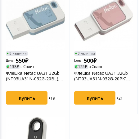
В наличии
В наличии
550
500
Цена
Цена
138
в Сплит
125
в Сплит
Флешка Netac UA31 32Gb
Флешка Netac UA31 32Gb
(NT03UA31N-032G-20BL),
(NT03UA31N-032G-20PK),
USB2.0, голубая
USB2.0, розовая
Купить
Купить
+19
+21