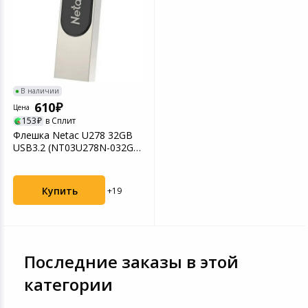
В наличии
610
Цена
153
в Сплит
Флешка Netac U278 32GB
USB3.2 (NT03U278N-032G-
32PN)
Купить
+19
Последние заказы в этой
категории