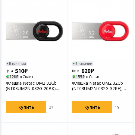
В наличии
В наличии
510
620
Цена
Цена
128
в Сплит
155
в Сплит
Флешка Netac UM2 32Gb
Флешка Netac UM2 32Gb
(NT03UM2N-032G-20BK),
(NT03UM2N-032G-32RE),
USB2.0
USB3.0
Купить
Купить
+21
+19