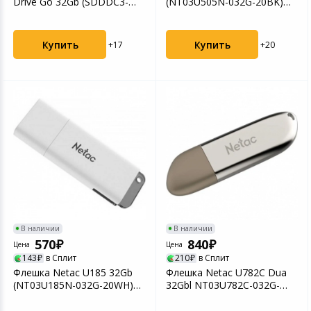
Drive Go 32Gb (SDDDC3-
(NT03U505N-032G-20BK)
032G-G46) USB-C
USB2.0
Купить
Купить
+17
+20
В наличии
В наличии
570
840
Цена
Цена
143
в Сплит
210
в Сплит
Флешка Netac U185 32Gb
Флешка Netac U782C Dua
(NT03U185N-032G-20WH)
32Gbl NT03U782C-032G-
USB2.0
30PN