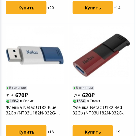
Купить
Купить
+20
+14
В наличии
В наличии
670
620
Цена
Цена
168
в Сплит
155
в Сплит
Флешка Netac U182 Blue
Флешка Netac U182 Red
32Gb (NT03U182N-032G-
32Gb (NT03U182N-032G-
30BL) бело-синяя
30RE) чёрно-красная
Купить
Купить
+18
+19