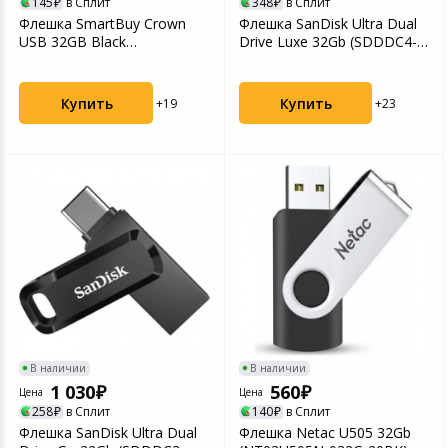
145
в Сплит
348
в Сплит
Флешка SmartBuy Crown
Флешка SanDisk Ultra Dual
USB 32GB Black
Drive Luxe 32Gb (SDDDC4-
(SB32GBCRW-K)
032G-G46) USB-...
Купить
Купить
+19
+23
В наличии
В наличии
1 030
560
Цена
Цена
258
в Сплит
140
в Сплит
Флешка SanDisk Ultra Dual
Флешка Netac U505 32Gb