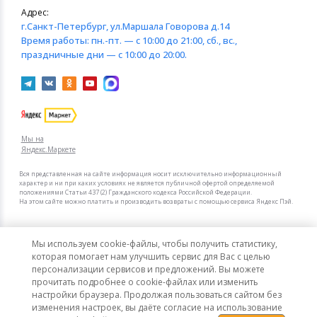
Адрес:
г.Санкт-Петербург
, ул.Маршала Говорова д.14
Время работы:
пн.-пт. — с 10:00 до 21:00, сб., вс.,
праздничные дни — с 10:00 до 20:00.
Мы на
Яндекс.Маркете
Вся представленная на сайте информация носит исключительно информационный
характер и ни при каких условиях не является публичной офертой определяемой
положениями Статьи 437 (2) Гражданского кодекса Российской Федерации.
На этом сайте можно платить и производить возвраты с помощью сервиса Яндекс Пэй.
Мы в других городах
Мы используем cookie-файлы, чтобы получить статистику,
Санкт-Петербург
Москва
которая помогает нам улучшить сервис для Вас с целью
персонализации сервисов и предложений. Вы можете
прочитать подробнее о cookie-файлах или изменить
Интернет-гипермаркет актуальных товаров «КотоФото»
настройки браузера. Продолжая пользоваться сайтом без
© 2008–2026. Все цены указаны в рублях РФ.
изменения настроек, вы даёте согласие на использование