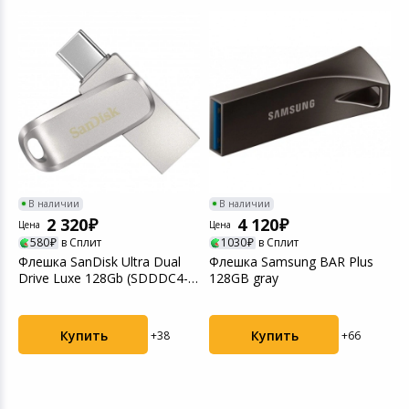
d
В наличии
В наличии
2 320
4 120
Цена
Цена
Ц
580
в Сплит
1030
в Сплит
Флешка SanDisk Ultra Dual
Флешка Samsung BAR Plus
Ф
Drive Luxe 128Gb (SDDDC4-
128GB gray
P
128G-G46) USB...
6
Купить
Купить
+38
+66