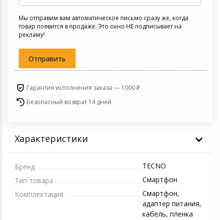
Цифровые фото
Мы отправим вам автоматическое письмо сразу же, когда
Товары для дачи и сада
товар появится в продаже. Это окно НЕ подписывает на
Устройства зву
рекламу!
Музыкальные инструменты
Отправить
Канцтовары
Гарантия исполнения заказа — 1000 ₽
Аксессуары
Безопасный возврат 14 дней
Торговое оборудование
Характеристики
Системы безопасности
TECNO
Умный дом
Бренд
Смартфон
Тип товара
Системы видеонаблюдения
Смартфон,
Комплектация
адаптер питания,
кабель, пленка
Уцененные товары