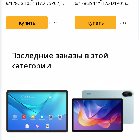
6/128Gb 10.5" (TA2D5P02)
6/128Gb 11" (TA2D1P01)
серый
графит
Купить
Купить
+173
+203
Последние заказы в этой
категории