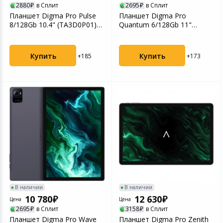
2880
в Сплит
2695
в Сплит
Планшет Digma Pro Pulse
Планшет Digma Pro
8/128Gb 10.4" (TA3D0P01)
Quantum 6/128Gb 11"
темно-зеленый
(TA2D5P01) серый
Купить
Купить
+185
+173
В наличии
В наличии
10 780
12 630
Цена
Цена
2695
в Сплит
3158
в Сплит
Планшет Digma Pro Wave
Планшет Digma Pro Zenith