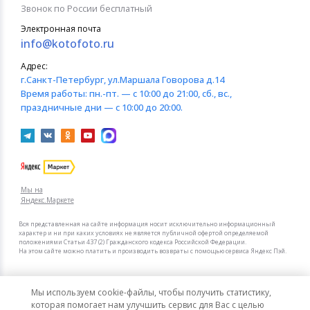
Звонок по России бесплатный
Электронная почта
info@kotofoto.ru
Адрес:
г.Санкт-Петербург
, ул.Маршала Говорова д.14
Время работы:
пн.-пт. — с 10:00 до 21:00, сб., вс.,
праздничные дни — с 10:00 до 20:00.
Мы на
Яндекс.Маркете
Вся представленная на сайте информация носит исключительно информационный
характер и ни при каких условиях не является публичной офертой определяемой
положениями Статьи 437 (2) Гражданского кодекса Российской Федерации.
На этом сайте можно платить и производить возвраты с помощью сервиса Яндекс Пэй.
Мы в других городах
Мы используем cookie-файлы, чтобы получить статистику,
Санкт-Петербург
Москва
которая помогает нам улучшить сервис для Вас с целью