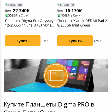
В наличии
В наличии
22 340
16 170
Цена
Цена
Ц
5585
в Сплит
4043
в Сплит
Планшет Digma Pro Odyssey
Планшет Xiaomi REDMI Pad 2
П
12/256Gb 11.5" (TA4E1M01)
8/256Gb Mint Green
1
коричневый
P
Купить
Купить
+358
+259
Купите Планшеты Digma PRO в