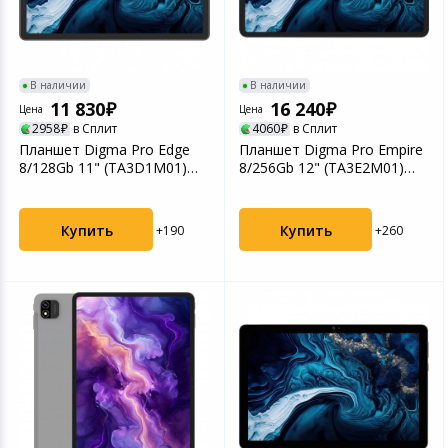
Игровые аксесс
Цифровые фото
Товары для дачи и сада
Программное об
Устройства зву
В наличии
В наличии
Музыкальные инструменты
11 830
16 240
Цена
Цена
2958
в Сплит
4060
в Сплит
Канцтовары
Планшет Digma Pro Edge
Планшет Digma Pro Empire
8/128Gb 11" (TA3D1M01)
8/256Gb 12" (TA3E2M01)
серый космос
серый
Аксессуары
Купить
Купить
+190
+260
Умный дом
Торговое оборудование
Системы безопасности
Системы видеонаблюдения
Уцененные товары