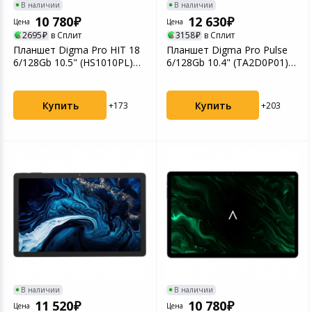
В наличии
В наличии
10 780
12 630
Цена
Цена
2695
в Сплит
3158
в Сплит
Планшет Digma Pro HIT 18
Планшет Digma Pro Pulse
6/128Gb 10.5" (HS1010PL)
6/128Gb 10.4" (TA2D0P01)
фиолетовый
темно-зеленый
Купить
Купить
+173
+203
В наличии
В наличии
11 520
10 780
Цена
Цена