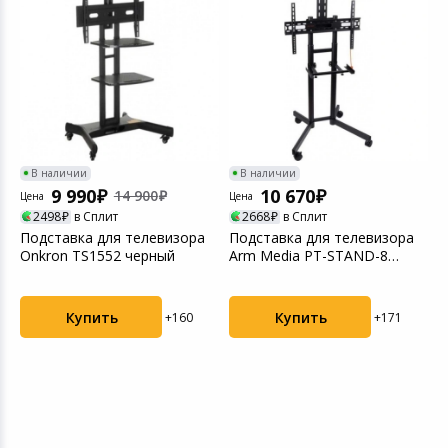
Игровые аксесс
Цифровые фото
Товары для дачи и сада
Программное об
Устройства зву
Музыкальные инструменты
Канцтовары
В наличии
В наличии
Аксессуары
9 990
10 670
14 900
Цена
Цена
Ц
2498
в Сплит
2668
в Сплит
Подставка для телевизора
Подставка для телевизора
П
Торговое оборудование
Onkron TS1552 черный
Arm Media PT-STAND-8
U
черный 32"-80" мак...
Умный дом
Купить
Купить
+160
+171
Системы безопасности
Системы видеонаблюдения
Уцененные товары