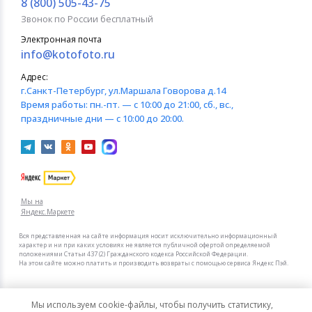
8 (800) 505-43-75
Звонок по России бесплатный
Электронная почта
info@kotofoto.ru
Адрес:
г.Санкт-Петербург
, ул.Маршала Говорова д.14
Время работы:
пн.-пт. — с 10:00 до 21:00, сб., вс.,
праздничные дни — с 10:00 до 20:00.
Мы на
Яндекс.Маркете
Вся представленная на сайте информация носит исключительно информационный
характер и ни при каких условиях не является публичной офертой определяемой
положениями Статьи 437 (2) Гражданского кодекса Российской Федерации.
На этом сайте можно платить и производить возвраты с помощью сервиса Яндекс Пэй.
Мы в других городах
Мы используем cookie-файлы, чтобы получить статистику,