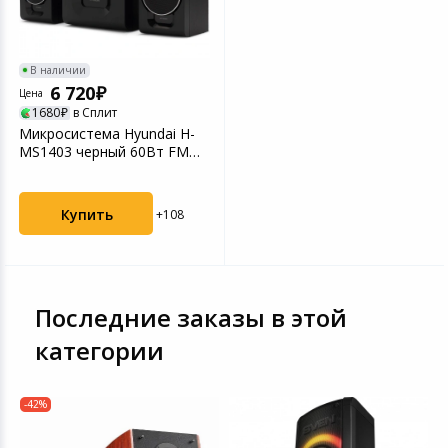
В наличии
6 720
Цена
1680
в Сплит
Микросистема Hyundai H-
MS1403 черный 60Вт FM
BT
Купить
+108
Последние заказы в этой
категории
-42%