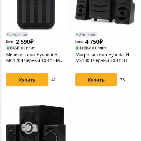
Игровые аксесс
Цифровые фото
Товары для дачи и сада
Программное об
Устройства зву
Музыкальные инструменты
В наличии
В наличии
2 590
4 750
Цена
Цена
Канцтовары
648
в Сплит
1188
в Сплит
Минисистема Hyundai H-
Микросистема Hyundai H-
MC1204 черный 10Вт FM
MS1404 черный 30Вт BT
Аксессуары
USB BT micro SD
Торговое оборудование
Купить
Купить
+42
+76
Умный дом
Системы безопасности
Системы видеонаблюдения
Уцененные товары