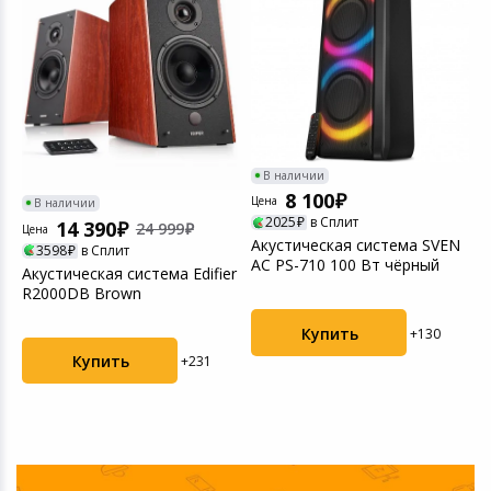
В наличии
8 100
Цена
В наличии
2025
в Сплит
14 390
24 999
Цена
Ц
Акустическая система SVEN
3598
в Сплит
АС PS-710 100 Вт чёрный
Акустическая система Edifier
П
R2000DB Brown
D
Купить
+130
Купить
+231