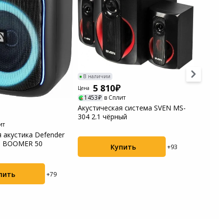
В наличии
В нал
5 810
5
Цена
Цена
1453
в Сплит
1480
Акустическая система SVEN MS-
Порта
304 2.1 чёрный
702 B
ит
 акустика Defender
0 BOOMER 50
Купить
+93
пить
+79