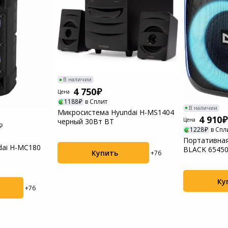
Пылесосы садовые
Мотоблоки
В наличии
4 750
Цена
1188
в Сплит
В наличии
Микросистема Hyundai H-MS1404
4 910
Цена
черный 30Вт BT
1228
в Спл
Портативная
dai H-MC180
BLACK 6545
Купить
+76
Ку
+76