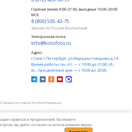
Горячая линия 9:00–21:00, выходные 10:00–20:00
МСК
8 (800) 505-43-75
Звонок по России бесплатный
Электронная почта
info@kotofoto.ru
Адрес:
г.Санкт-Петербург
, ул.Маршала Говорова д.14
Время работы:
пн.-пт. — с 10:00 до 21:00, сб.,
вс., праздничные дни — с 10:00 до 20:00.
) Гражданского кодекса Российской Федерации.
изации сервисов и предложений. Вы можете
строек, вы даёте согласие на использование ваших
Я согласен
Политика конфиденциальности
Карта сайта
Сообщить об ошибке