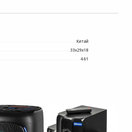
Китай
33х29х18
4.61