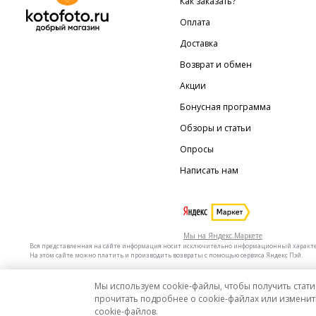
Как заказать?
Оплата
Доставка
Возврат и обмен
Акции
Бонусная программа
Обзоры и статьи
Опросы
Написать нам
Мы на Яндекс.Маркете
Вся представленная на сайте информация носит исключительно информационный характер 
На этом сайте можно платить и производить возвраты с помощью сервиса Яндекс Пэй.
Мы используем cookie-файлы, чтобы получить стати
Мы в других городах
Санкт-Петербург
Москва
прочитать подробнее о cookie-файлах или изменит
cookie-файлов.
Интернет-гипермаркет актуальных товаров «КотоФото»
© 2008–2026. Все цены указаны в 