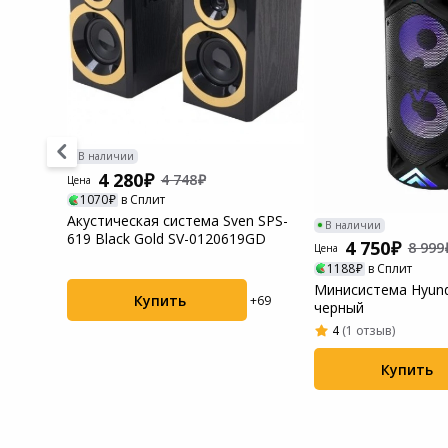
Системы
видеонаблюдения
Уцененные товары
В наличии
4 280
4 748
Цена
1070
в Сплит
Акустическая система Sven SPS-
В наличии
619 Black Gold SV-0120619GD
4 750
8 999
Цена
1188
в Сплит
Минисистема Hyun
Купить
+69
черный
4
(1 отзыв)
+144
Купить