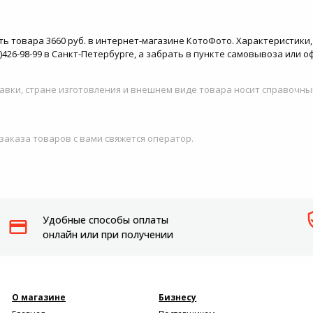
ость товара 3660 руб. в интернет-магазине КотоФото. Характеристики
)426-98-99 в Санкт-Петербурге, а забрать в пункте самовывоза или о
авки, стране изготовления и внешнем виде товара носит справочны
 заказа товаров с вами свяжется оператор.
Удобные способы оплаты
онлайн или при получении
О магазине
Бизнесу