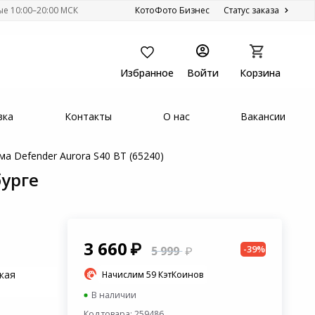
ые 10:00–20:00 МСК
КотоФото Бизнес
Статус заказа
Избранное
Войти
Корзина
вка
Контакты
О нас
Вакансии
ма Defender Aurora S40 BT (65240)
бурге
3 660
-39%
5 999
кая
Начислим 59 КэтКоинов
В наличии
Код товара: 259486