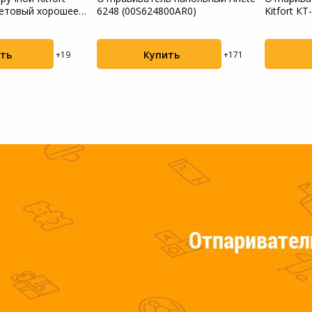
летовый хорошее
6248 (00S624800AR0)
Kitfort КТ
Мотоблоки
Пылесосы садовые
ть
Купить
+19
+171