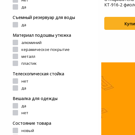
нет
HS02977 1800Вт белый
КТ-916-2 фио
Системы
да
льный Bort
состояни...
видеонаблюдения
Съемный резервуар для воды
Купить
Купи
+36
да
Уцененные товары
+190
Материал подошвы утюжка
алюминий
керамическое покрытие
металл
пластик
Телескопическая стойка
нет
да
Вешалка для одежды
да
нет
Состояние товара
новый