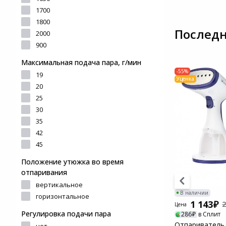
и ремонта
устройства для
1700
фотоаппаратов
Игровые аксессуары
1800
Наручные часы
Последн
2000
Цифровые фоторамки
Программное обеспеч
900
Товары для дачи и сада
Максимальная подача пара, г/мин
Устройства звукозапи
-55%
19
Музыкальные
Уценка
20
инструменты
25
30
Канцтовары
35
42
Аксессуары
45
Положение утюжка во время
Системы безопасности
отпаривания
вертикальное
Торговое оборудование
В наличии
В наличии
горизонтальное
2 250
1 143
2
Цена
Цена
Умный дом
Регулировка подачи пара
563
в Сплит
286
в Сплит
Отпариватель ручной Hyundai H-
Отпариватель р