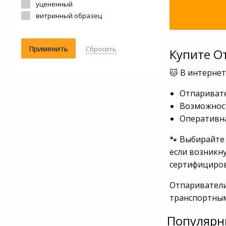
уцененный
витринный образец
Применить
Сбросить
Купите О
🐱 В интернет
Отпаривате
Возможност
Оперативна
🐾 Выбирайте
если возникну
сертифициров
Отпариватели 
транспортны
Популярн