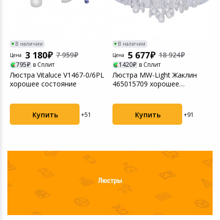
В наличии
В наличии
3 180
5 677
7 959
18 924
Цена
Цена
Ц
795
в Сплит
1420
в Сплит
Люстра Vitaluce V1467-0/6PL
Люстра MW-Light Жаклин
Л
хорошее состояние
465015709 хорошее
х
состояние
Купить
Купить
+51
+91