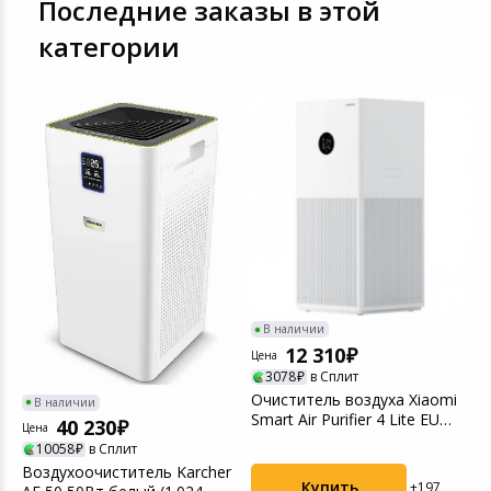
Последние заказы в этой
Игровые аксесс
Цифровые фото
категории
Товары для дачи и сада
Программное об
Устройства зву
Музыкальные инструменты
Канцтовары
Аксессуары
Умный дом
Торговое оборудование
В наличии
12 310
Цена
Ц
Системы безопасности
3078
в Сплит
e
Очиститель воздуха Xiaomi
У
В наличии
Smart Air Purifier 4 Lite EU
V
Системы видеонаблюдения
40 230
Цена
(BHR5274G...
(
10058
в Сплит
Воздухоочиститель Karcher
Уцененные товары
Купить
+197