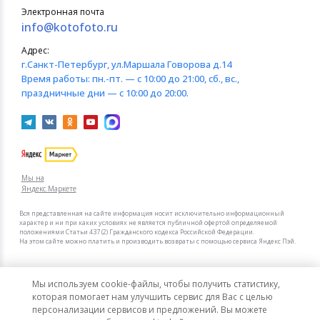
Электронная почта
info@kotofoto.ru
Адрес:
г.Санкт-Петербург
, ул.Маршала Говорова д.14
Время работы:
пн.-пт. — с 10:00 до 21:00, сб., вс.,
праздничные дни — с 10:00 до 20:00.
Мы на
Яндекс.Маркете
Вся представленная на сайте информация носит исключительно информационный
характер и ни при каких условиях не является публичной офертой определяемой
положениями Статьи 437 (2) Гражданского кодекса Российской Федерации.
На этом сайте можно платить и производить возвраты с помощью сервиса Яндекс Пэй.
Мы в других городах
Мы используем cookie-файлы, чтобы получить статистику,
Санкт-Петербург
Москва
которая помогает нам улучшить сервис для Вас с целью
персонализации сервисов и предложений. Вы можете