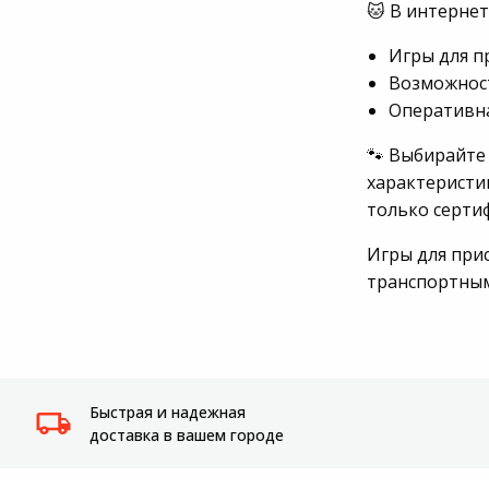
🐱 В интернет
Системы
видеонаблюдения
Игры для п
Возможност
Уцененные товары
Оперативна
🐾 Выбирайте
характеристик
только серти
Игры для прис
транспортны
Быстрая и надежная
доставка в вашем городе