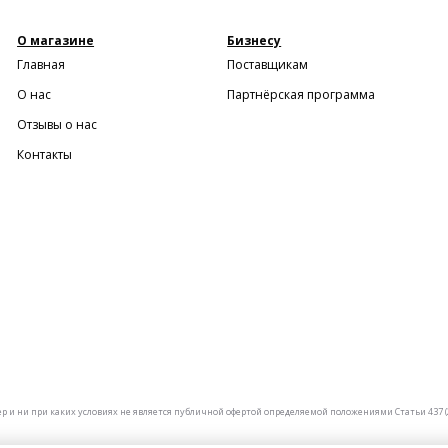
О магазине
Бизнесу
Главная
Поставщикам
О нас
Партнёрская программа
Отзывы о нас
Контакты
и ни при каких условиях не является публичной офертой определяемой положениями Статьи 437 (2