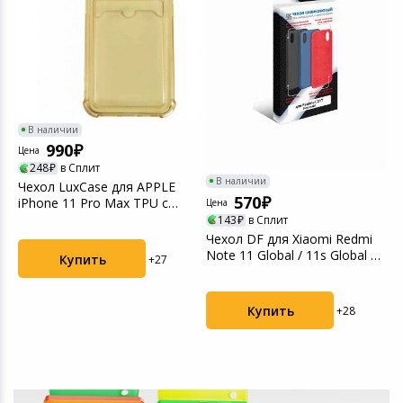
В наличии
990
Цена
248
в Сплит
В наличии
Чехол LuxCase для APPLE
570
iPhone 11 Pro Max TPU с
Цена
Ц
картхолдером 1.5...
143
в Сплит
Чехол DF для Xiaomi Redmi
З
Note 11 Global / 11s Global с
Купить
+27
д
микрофиб...
B
Купить
+28