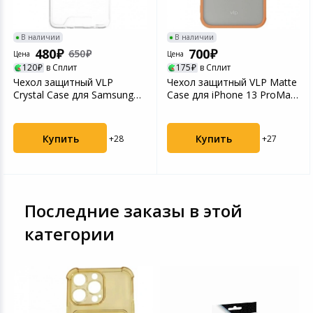
Игровые аксесс
Цифровые фото
Товары для дачи и сада
В наличии
В наличии
Программное об
Устройства зву
480
700
650
Цена
Цена
Музыкальные инструменты
120
в Сплит
175
в Сплит
Чехол защитный VLP
Чехол защитный VLP Matte
Crystal Case для Samsung
Case для iPhone 13 ProMax,
Канцтовары
Galaxy A14, прозрачн...
оранжевый
Аксессуары
Купить
Купить
+28
+27
Торговое оборудование
Системы безопасности
Последние заказы в этой
категории
Умный дом
Системы видеонаблюдения
Уцененные товары