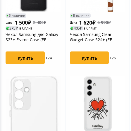
Игровые аксесс
Цифровые фото
Товары для дачи и сада
В наличии
В наличии
Программное об
Устройства зву
1 500
1 620
2 400
5 990
Цена
Цена
Музыкальные инструменты
375
в Сплит
405
в Сплит
Чехол Samsung для Galaxy
Чехол Samsung Clear
S23+ Frame Case (EF-
Gadget Case S24+ (EF-
Канцтовары
MS916CBEGRU) Black ...
XS926CTEGRU) Transparen...
Аксессуары
Купить
Купить
+24
+26
Торговое оборудование
Умный дом
Системы безопасности
Системы видеонаблюдения
Уцененные товары