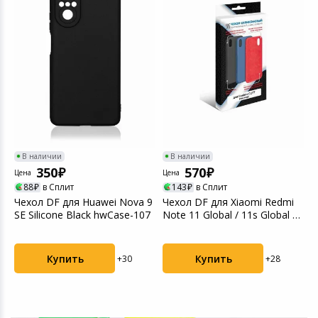
В наличии
В наличии
350
570
Цена
Цена
Ц
88
в Сплит
143
в Сплит
Чехол DF для Huawei Nova 9
Чехол DF для Xiaomi Redmi
З
SE Silicone Black hwCase-107
Note 11 Global / 11s Global с
д
микрофиб...
B
Купить
Купить
+30
+28