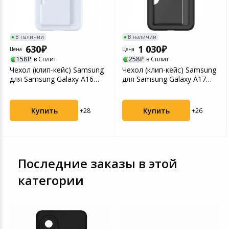
В наличии
В наличии
630
1 030
Цена
Цена
158
в Сплит
258
в Сплит
Чехол (клип-кейс) Samsung
Чехол (клип-кейс) Samsung
для Samsung Galaxy A16
для Samsung Galaxy A17
Card Slot Case ...
Card Slot Case ...
Купить
Купить
+28
+26
Последние заказы в этой
категории