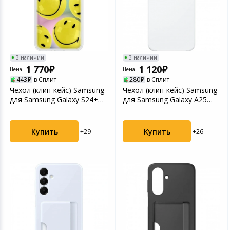
В наличии
В наличии
1 770
1 120
Цена
Цена
443
в Сплит
280
в Сплит
Чехол (клип-кейс) Samsung
Чехол (клип-кейс) Samsung
для Samsung Galaxy S24+
для Samsung Galaxy A25
Flipsuit Case ...
Clear Case A25 ...
Купить
Купить
+29
+26