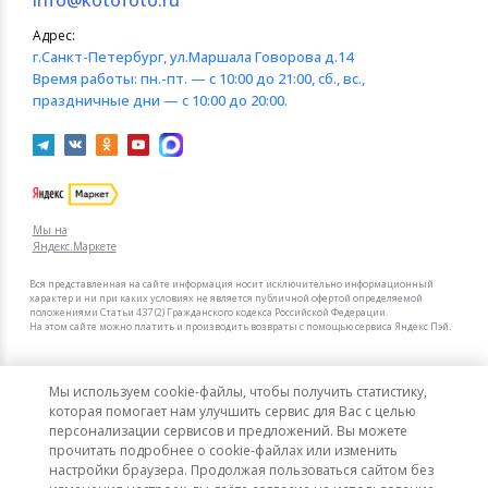
info@kotofoto.ru
Адрес:
г.Санкт-Петербург
, ул.Маршала Говорова д.14
Время работы:
пн.-пт. — с 10:00 до 21:00, сб., вс.,
праздничные дни — с 10:00 до 20:00.
Мы на
Яндекс.Маркете
Вся представленная на сайте информация носит исключительно информационный
характер и ни при каких условиях не является публичной офертой определяемой
положениями Статьи 437 (2) Гражданского кодекса Российской Федерации.
На этом сайте можно платить и производить возвраты с помощью сервиса Яндекс Пэй.
Мы в других городах
Мы используем cookie-файлы, чтобы получить статистику,
Санкт-Петербург
Москва
которая помогает нам улучшить сервис для Вас с целью
персонализации сервисов и предложений. Вы можете
прочитать подробнее о cookie-файлах или изменить
Интернет-гипермаркет актуальных товаров «КотоФото»
настройки браузера. Продолжая пользоваться сайтом без
© 2008–2026. Все цены указаны в рублях РФ.