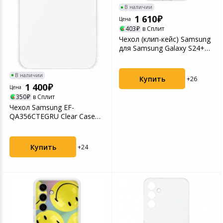
В наличии
1 610
Цена
403
в Сплит
Чехол (клип-кейс) Samsung
для Samsung Galaxy S24+
Flipsuit Case ...
В наличии
Купить
+26
1 400
Цена
350
в Сплит
Чехол Samsung EF-
QA356CTEGRU Clear Case
для Galaxy A35 прозрачны...
Купить
+24