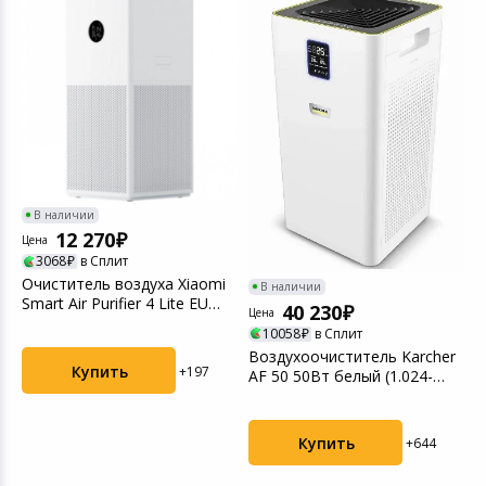
В наличии
12 270
Цена
Ц
3068
в Сплит
e
Очиститель воздуха Xiaomi
У
В наличии
Smart Air Purifier 4 Lite EU
V
40 230
Цена
(BHR5274G...
(
10058
в Сплит
Воздухоочиститель Karcher
Купить
+197
AF 50 50Вт белый (1.024-
822.0)
Купить
+644