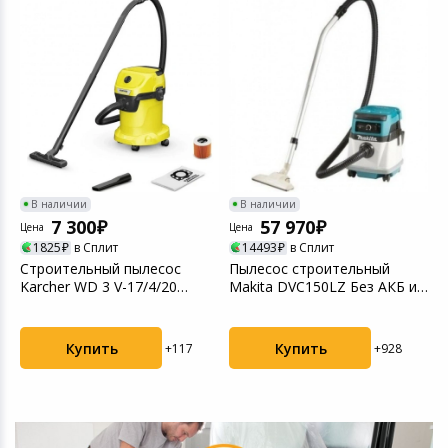
Игровые аксесс
Цифровые фото
Товары для дачи и сада
Программное об
Устройства зву
Музыкальные инструменты
Канцтовары
Аксессуары
В наличии
В наличии
7 300
57 970
Цена
Цена
Ц
Системы безопасности
1825
в Сплит
14493
в Сплит
Строительный пылесос
Пылесос строительный
П
Karcher WD 3 V-17/4/20
Makita DVC150LZ Без АКБ и
Торговое оборудование
1000Вт (уборка: суха...
без ЗУ (уборка: с...
Умный дом
Купить
Купить
+117
+928
Системы видеонаблюдения
Уцененные товары