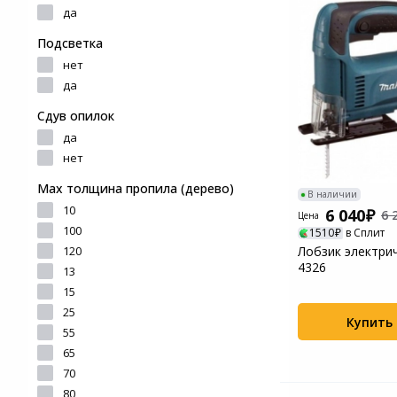
и ремонта
устройства для
да
фотоаппаратов
Игровые аксессуары
Подсветка
Наручные часы
нет
Цифровые фоторамки
Программное обеспеч
да
Товары для дачи и сада
Устройства звукозапи
Сдув опилок
Музыкальные
да
инструменты
нет
Мах толщина пропила (дерево)
В наличии
Канцтовары
10
6 040
6 
Цена
100
1510
в Сплит
Аксессуары
120
Лобзик электрич
4326
13
Системы безопасности
15
25
Купить
Торговое оборудование
55
65
70
Умный дом
80