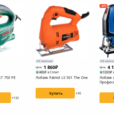
Мотоблоки
-48%
Пылесосы садовые
В наличии
В налич
1 860
4 
Цена
Цена
465
в Сплит
1033
ST 750 PE
Лобзик Patriot LS 501 The One
Лобзик 
Професс
Купить
+30
+132