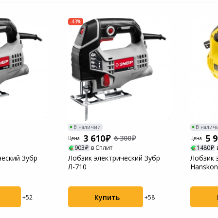
-43%
В наличии
В налич
3 610
5 
6 300
Цена
Цена
903
в Сплит
1480
ческий Зубр
Лобзик электрический Зубр
Лобзик 
Л-710
Hanskon
Купить
+52
+58