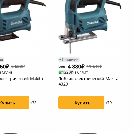
ии
В наличии
560
4 880
6 680
11 640
Цена
в Сплит
1220
в Сплит
электрический Makita
Лобзик электрический Makita
4329
Купить
Купить
+73
+79