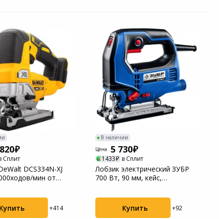
ии
В наличии
 820
5 730
Цена
в Сплит
1433
в Сплит
DeWalt DCS334N-XJ
Лобзик электрический ЗУБР
000ходов/мин от
700 Вт, 90 мм, кейс,
ятора
Профессионал (ЛП-...
Купить
Купить
+414
+92