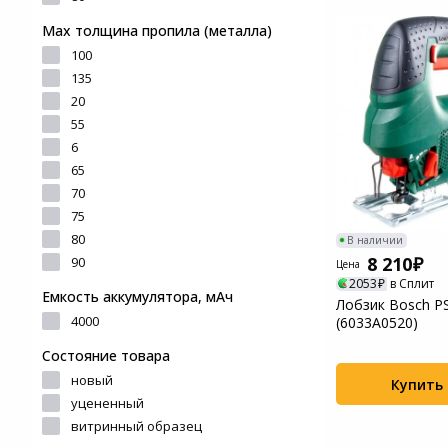
Системы
Мах толщина пропила (металла)
видеонаблюдения
100
135
Уцененные товары
20
55
6
65
70
75
80
В наличии
8 210
90
Цена
2053
в Сплит
Емкость аккумулятора, мАч
Лобзик Bosch P
4000
(6033A0520)
Состояние товара
новый
Купить
уцененный
витринный образец