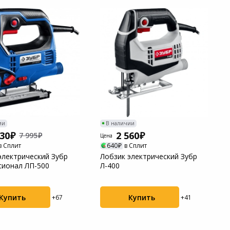
ии
В наличии
130
2 560
7 995
Цена
в Сплит
640
в Сплит
электрический Зубр
Лобзик электрический Зубр
ионал ЛП-500
Л-400
Купить
Купить
+67
+41