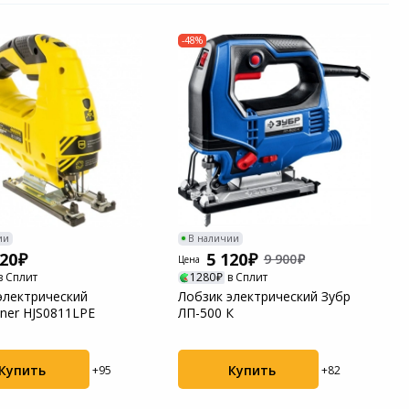
-48%
ии
В наличии
920
5 120
9 900
Цена
в Сплит
1280
в Сплит
электрический
Лобзик электрический Зубр
ner HJS0811LPE
ЛП-500 К
Купить
Купить
+95
+82