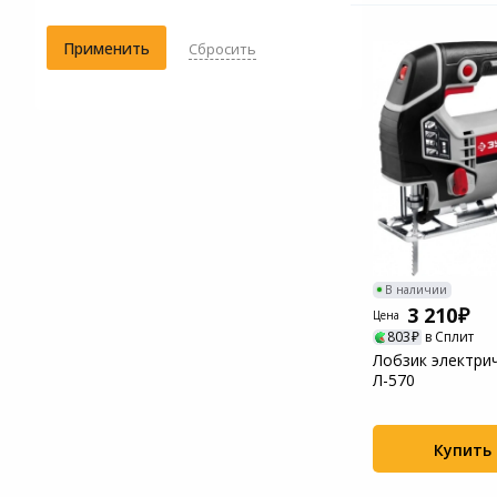
Применить
Сбросить
В наличии
3 210
Цена
803
в Сплит
Лобзик электри
Л-570
Купить