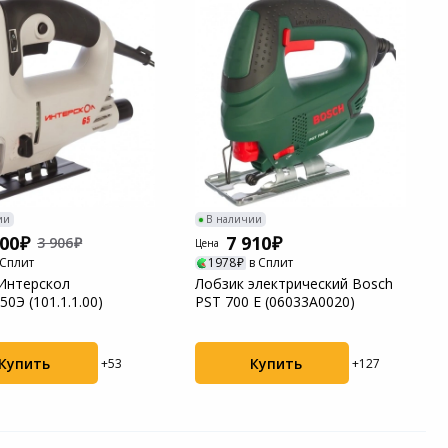
ии
В наличии
300
7 910
3 906
Цена
 Сплит
1978
в Сплит
Интерскол
Лобзик электрический Bosch
0Э (101.1.1.00)
PST 700 E (06033A0020)
Купить
Купить
+53
+127