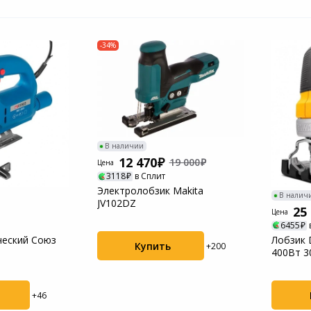
-34%
В наличии
12 470
19 000
Цена
3118
в Сплит
Электролобзик Makita
В налич
JV102DZ
25
Цена
6455
ческий Союз
Лобзик 
Купить
+200
400Вт 3
аккумул
+46