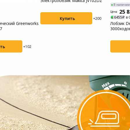
Электролобзик Makita JV102DZ
В наличии
25 8
Цена
6455
в 
Купить
+200
ический Greenworks
Лобзик D
7
3000ходо
ть
+102