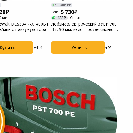
В наличии
В н
20
5 730
Цена
Цена
Сплит
1433
в Сплит
70
eWalt DCS334N-XJ 400Вт
Лобзик электрический ЗУБР 700
Лобз
в/мин от аккумулятора
Вт, 90 мм, кейс, Профессионал
ЛБС-
(ЛП-...
Купить
Купить
+414
+92