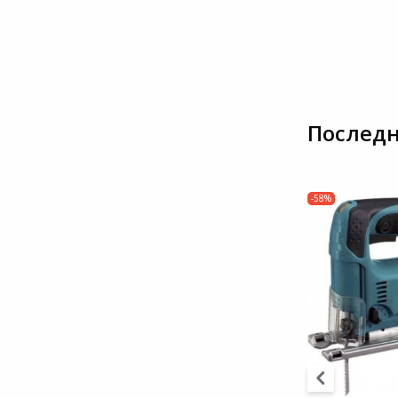
Последн
-58%