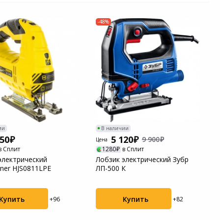
-48%
ии
В наличии
950
5 120
9 900
Цена
в Сплит
1280
в Сплит
электрический
Лобзик электрический Зубр
ner HJS0811LPE
ЛП-500 К
Купить
Купить
+96
+82