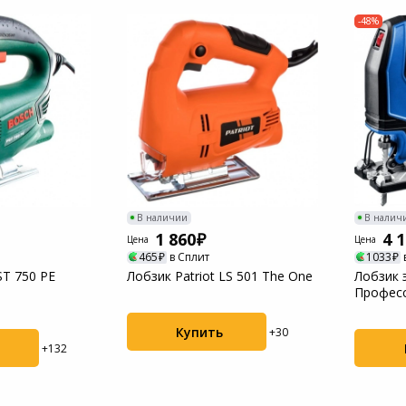
Пылесосы садовые
-48%
Мотоблоки
В наличии
В налич
1 860
4 
Цена
Цена
465
в Сплит
1033
ST 750 PE
Лобзик Patriot LS 501 The One
Лобзик 
Професс
Купить
+30
+132