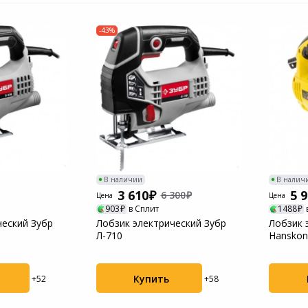
-43%
В наличии
В налич
3 610
5 
6 300
Цена
Цена
903
в Сплит
1488
ческий Зубр
Лобзик электрический Зубр
Лобзик 
Л-710
Hanskon
Купить
+52
+58