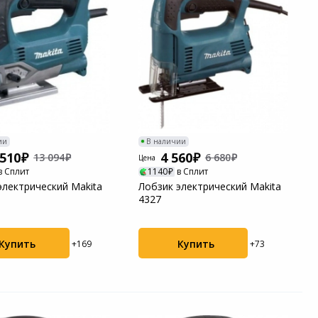
ии
В наличии
 510
4 560
13 094
6 680
Цена
в Сплит
1140
в Сплит
электрический Makita
Лобзик электрический Makita
4327
Купить
Купить
+169
+73