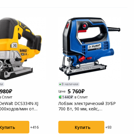
ии
В наличии
 980
5 760
Цена
в Сплит
1440
в Сплит
DeWalt DCS334N-XJ
Лобзик электрический ЗУБР
000ходов/мин от
700 Вт, 90 мм, кейс,
ятора
Профессионал (ЛП-...
Купить
Купить
+416
+93