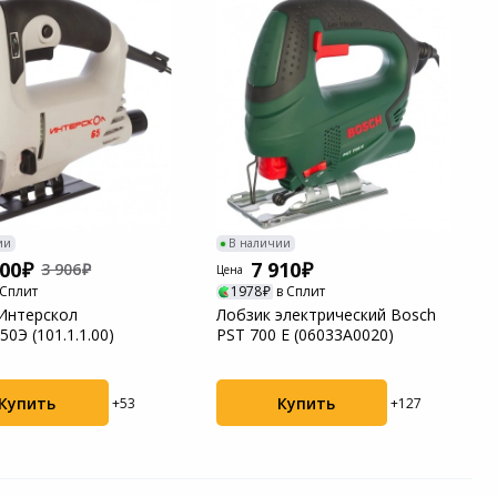
ии
В наличии
300
7 910
3 906
Цена
 Сплит
1978
в Сплит
Интерскол
Лобзик электрический Bosch
0Э (101.1.1.00)
PST 700 E (06033A0020)
Купить
Купить
+53
+127