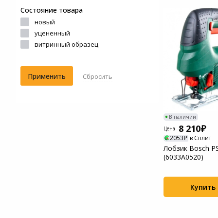
Состояние товара
Системы
новый
видеонаблюдения
уцененный
витринный образец
Уцененные товары
Применить
Сбросить
В наличии
8 210
Цена
2053
в Сплит
Лобзик Bosch P
(6033A0520)
Купить