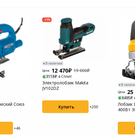
-34%
В наличии
12 470
19 000
Цена
3118
в Сплит
Электролобзик Makita
В налич
JV102DZ
25
Цена
6495
ческий Союз
Лобзик 
Купить
+200
400Вт 3
аккумул
+46