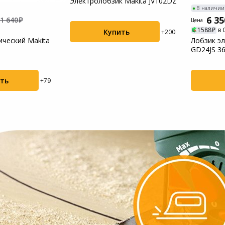
Электролобзик Makita JV102DZ
В наличии
6 35
1 640
Цена
1588
в 
Купить
+200
ический Makita
Лобзик э
GD24JS 3
ть
+79