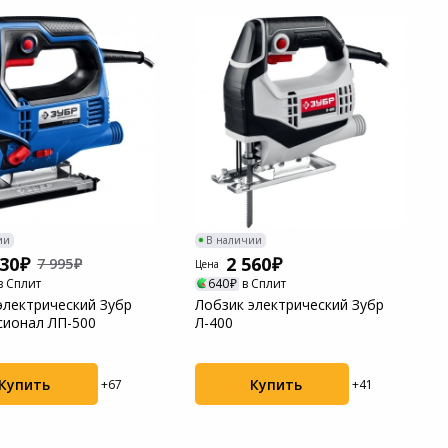
ии
В наличии
130
2 560
7 995
Цена
в Сплит
640
в Сплит
электрический Зубр
Лобзик электрический Зубр
ионал ЛП-500
Л-400
Купить
Купить
+67
+41