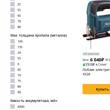
и ремонта
25
Светофильтры
Игровые аксессуары
55
Наручные часы
65
Цифровые фоторамки
Программное обеспеч
70
Товары для дачи и сада
80
Устройства звукозапи
Мах толщина пропила (металла)
Музыкальные
100
инструменты
135
20
В наличии
Канцтовары
55
6 040
6 
Цена
6
1510
в Сплит
Аксессуары
65
Лобзик электрич
4326
70
Умный дом
75
80
Купить
Торговое оборудование
90
Емкость аккумулятора, мАч
Системы безопасности
4000