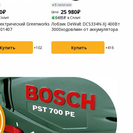
В наличии
В н
0
25 980
Цена
Цена
Сплит
6495
в Сплит
14
лектрический Greenworks
Лобзик DeWalt DCS334N-XJ 400Вт
Лобз
601407
3000ходов/мин от аккумулятора
Вт, 
(ЛП-..
Купить
Купить
+102
+416