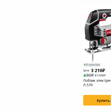
В наличии
3 210
Цена
803
в Сплит
Лобзик электри
Л-570
Купить