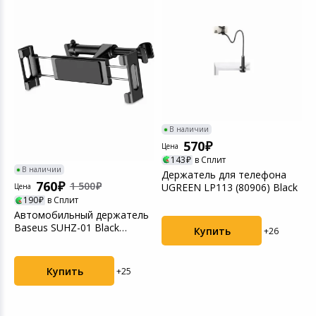
Игровые аксесс
Цифровые фото
Товары для дачи и сада
Программное об
Устройства зву
Музыкальные инструменты
Канцтовары
В наличии
Аксессуары
570
Цена
Ц
143
в Сплит
Системы безопасности
В наличии
Держатель для телефона
Д
760
1 500
-
UGREEN LP113 (80906) Black
U
Цена
190
в Сплит
Торговое оборудование
Автомобильный держатель
Baseus SUHZ-01 Black
Купить
+26
Умный дом
905752
Купить
+25
Системы видеонаблюдения
Уцененные товары