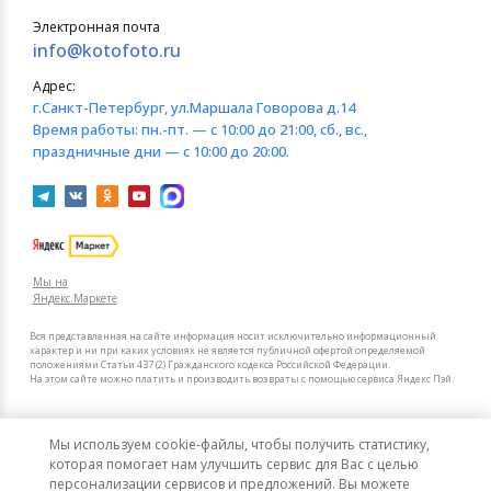
Электронная почта
info@kotofoto.ru
Адрес:
г.Санкт-Петербург
, ул.Маршала Говорова д.14
Время работы:
пн.-пт. — с 10:00 до 21:00, сб., вс.,
праздничные дни — с 10:00 до 20:00.
Мы на
Яндекс.Маркете
Вся представленная на сайте информация носит исключительно информационный
характер и ни при каких условиях не является публичной офертой определяемой
положениями Статьи 437 (2) Гражданского кодекса Российской Федерации.
На этом сайте можно платить и производить возвраты с помощью сервиса Яндекс Пэй.
Мы в других городах
Мы используем cookie-файлы, чтобы получить статистику,
Санкт-Петербург
Москва
которая помогает нам улучшить сервис для Вас с целью
персонализации сервисов и предложений. Вы можете