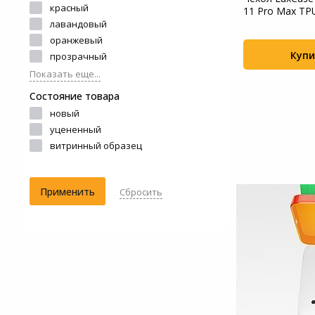
красный
для Realme 8i, черный
11 Pro Max TP
Системы
1.5...
лавандовый
видеонаблюдения
оранжевый
озрачная
Купить
Купи
+30
прозрачный
я iPhone 13
Уцененные товары
Показать еще...
Состояние товара
+28
новый
уцененный
витринный образец
Применить
Сбросить