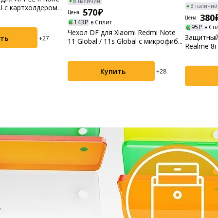
В наличии
В наличии
U с картхолдером
570
Пылесосы садовые
Цена
380
Цена
143
в Сплит
95
в Сп
Чехол DF для Xiaomi Redmi Note
Мотоблоки
Защитный
ть
+27
11 Global / 11s Global с микрофиб...
Realme 8i
Купить
+28