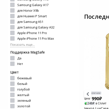
и ремонта
Samsung Galaxy A17
Светофильтры
Игровые аксессуары
для Honor X9b
Наручные часы
Последн
для Huawei P Smart
Цифровые фоторамки
Программное обеспеч
для Samsung A51
Товары для дачи и сада
для Samsung Galaxy A32
Устройства звукозапи
Apple iPhone 11 Pro
Музыкальные
Apple iPhone 11 Pro Max
инструменты
Показать еще...
Поддержка MagSafe
Канцтовары
Да
Нет
Аксессуары
Цвет
бежевый
Торговое оборудование
белый
голубой
Системы безопасности
В наличии
В наличии
желтый
340
990
Цена
Цена
зеленый
Умный дом
85
в Сплит
248
в Сплит
золотой
Чехол защитный Red Line Ultimate
Чехол LuxCase