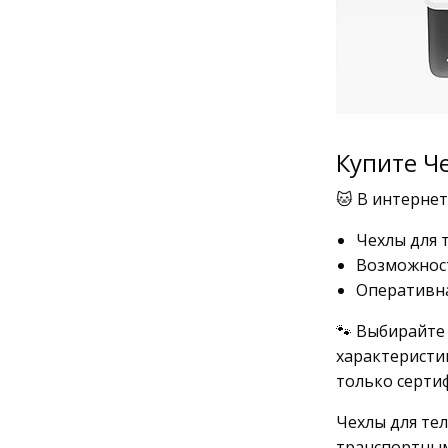
Купите Ч
🐱 В интернет
Чехлы для 
Возможност
Оперативна
🐾 Выбирайте
характеристик
только серти
Чехлы для тел
транспортны