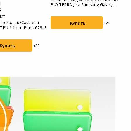
BIO TERRA для Samsung Galaxy
iPho
S22+...
(УТ0..
лит
 чехол LuxCase для
Купить
+26
 TPU 1.1mm Black 62348
Купить
+30