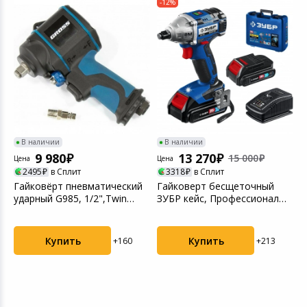
-12%
В наличии
В наличии
9 980
13 270
15 000
Цена
Цена
Ц
2495
в Сплит
3318
в Сплит
Гайковёрт пневматический
Гайковерт бесщеточный
Г
ударный G985, 1/2",Twin
ЗУБР кейс, Профессионал
ЗУБР к
Hammer, 610 Нм,...
(GB-250-22)
(
Купить
Купить
+160
+213