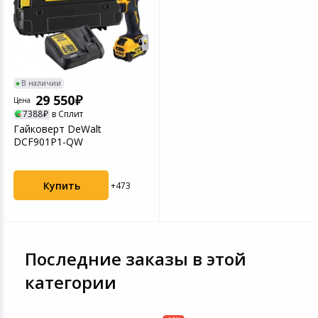
Цифровые фото
Товары для дачи и сада
Устройства зву
Музыкальные инструменты
В наличии
29 550
Канцтовары
Цена
7388
в Сплит
Гайковерт DeWalt
Аксессуары
DCF901P1-QW
Торговое оборудование
Купить
+473
Системы безопасности
Умный дом
Последние заказы в этой
Системы видеонаблюдения
категории
Уцененные товары