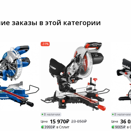
ие заказы в этой категории
-31%
В наличии
В наличии
15 970
36 0
23 050
Цена
Цена
3993
в Сплит
9005
в 