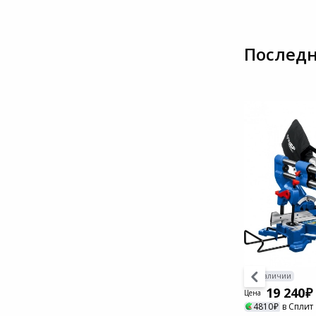
Последн
В наличии
В наличии
11 940
19 240
Цена
Цена
2985
в Сплит
4810
в Сплит