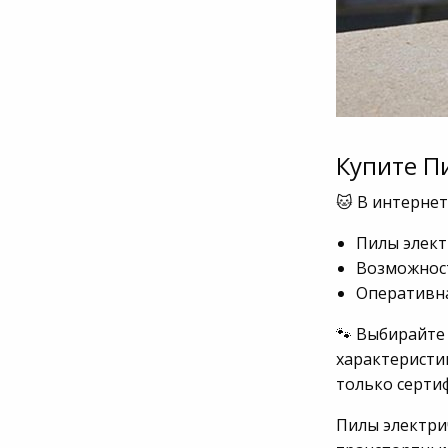
Купите П
🐱 В интернет
Пилы элект
Возможност
Оперативна
🐾 Выбирайте
характеристик
только серти
Пилы электрич