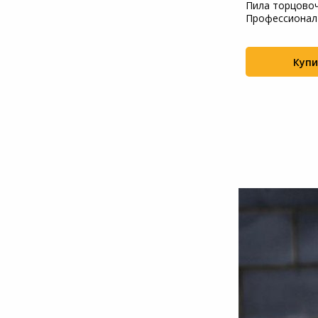
дисковая)
Циркулярная пила (дисковая)
Пила торцово
0Вт (ручная) D
Bosch GKS 140 1400Вт (ручная) D
Профессионал
диск...
Купить
Купи
+454
+192