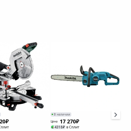
-17%
В наличии
В н
20
17 270
Цена
Цена
Сплит
4318
в Сплит
72