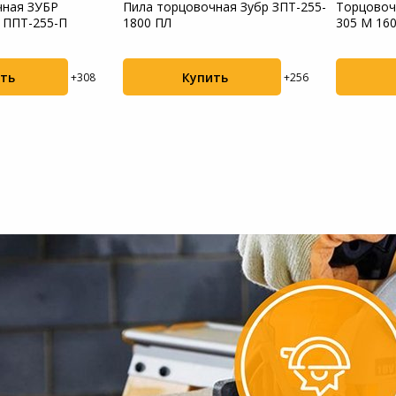
чная ЗУБР
Пила торцовочная Зубр ЗПТ-255-
Торцовоч
 ППТ-255-П
1800 ПЛ
305 M 16
d=305мм
ть
Купить
+308
+256