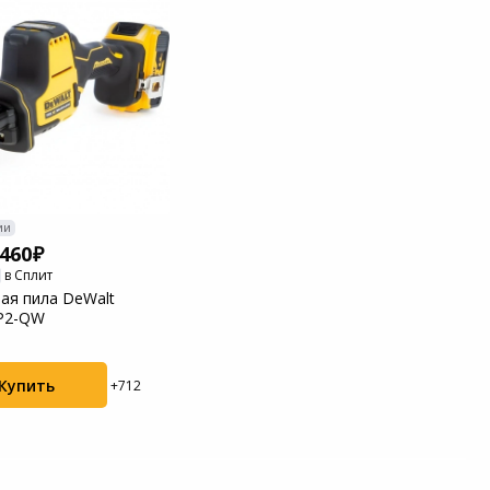
ии
 460
в Сплит
ая пила DeWalt
P2-QW
Купить
+712