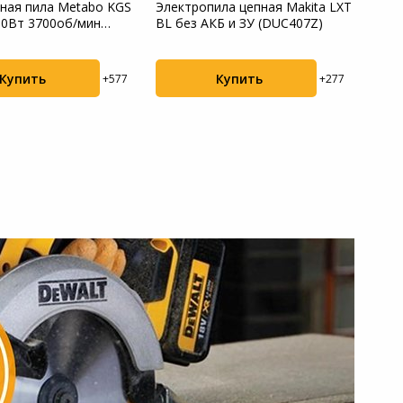
ная пила Metabo KGS
Электропила цепная Makita LXT
Пила
00Вт 3700об/мин
BL без АКБ и ЗУ (DUC407Z)
Проф
Купить
Купить
+577
+277