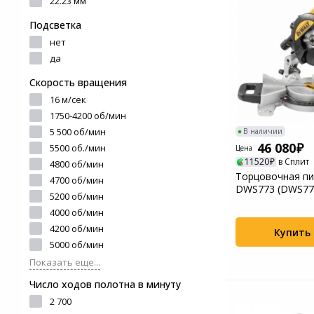
22.23 мм
и ремонта
Светофильтры
Игровые аксессуары
Подсветка
Наручные часы
нет
Цифровые фоторамки
Программное обеспеч
да
Товары для дачи и сада
Скорость вращения
Устройства звукозапи
16 м/сек
Музыкальные
1750-4200 об/мин
инструменты
5 500 об/мин
В наличии
46 080
5500 об./мин
Цена
Канцтовары
11520
в Сплит
4800 об/мин
Торцовочная пи
4700 об/мин
DWS773 (DWS77
Аксессуары
5200 об/мин
4000 об/мин
Торговое оборудование
4200 об/мин
Купить
5000 об/мин
Системы безопасности
Показать еще...
Число ходов полотна в минуту
Умный дом
2 700