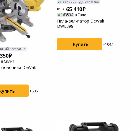
В наличии
Бесплатно
65 410
Цена
16353
в Сплит
Пила-аллигатор DeWalt
DWE398
Купить
+1047
ии
Бесплатно
 350
в Сплит
рцовочная DeWalt
Купить
+806