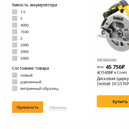
Емкость аккумулятора
Системы
1.5
видеонаблюдения
3
4000
Уцененные товары
1500
2
2000
3000
5000
В наличии
45 750
Цена
Состояние товара
11438
в Сплит
новый
Дисковая (цирку
уцененный
DeWalt DCS570
витринный образец
Купить
Применить
Сбросить