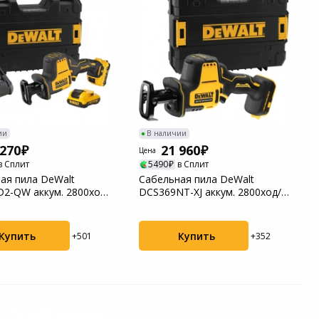
ии
В наличии
 270
21 960
Цена
в Сплит
5490
в Сплит
ая пила DeWalt
Сабельная пила DeWalt
2-QW аккум. 2800ход/
DCS369NT-XJ аккум. 2800ход/
мин ДА
Купить
Купить
+501
+352