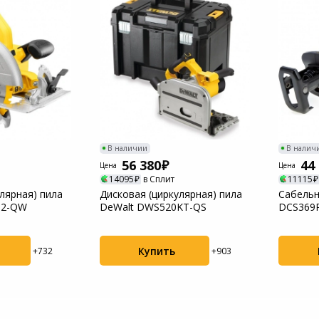
Пылесосы садовые
Мотоблоки
В наличии
В налич
56 380
44
Цена
Цена
14095
в Сплит
11115
лярная) пила
Дисковая (циркулярная) пила
Сабельн
P2-QW
DeWalt DWS520KT-QS
DCS369
Купить
+732
+903