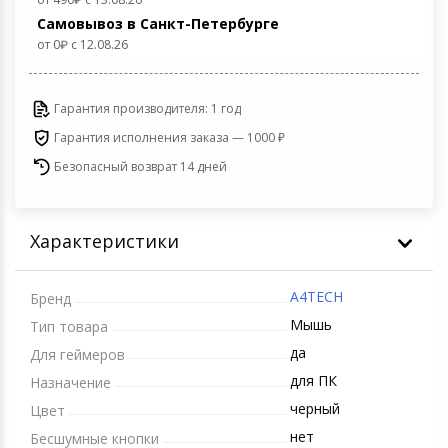
Игровые аксесс
Цифровые фото
Самовывоз в Санкт-Петербурге
Товары для дачи и сада
от 0
c 12.08.26
Программное об
Устройства зву
Музыкальные инструменты
Гарантия производителя: 1 год
Гарантия исполнения заказа — 1000 ₽
Канцтовары
Безопасный возврат 14 дней
Аксессуары
Характеристики
Системы безопасности
Торговое оборудование
A4TECH
Бренд
Мышь
Тип товара
Умный дом
да
Для геймеров
для ПК
Назначение
Системы видеонаблюдения
черный
Цвет
нет
Уцененные товары
Бесшумные кнопки