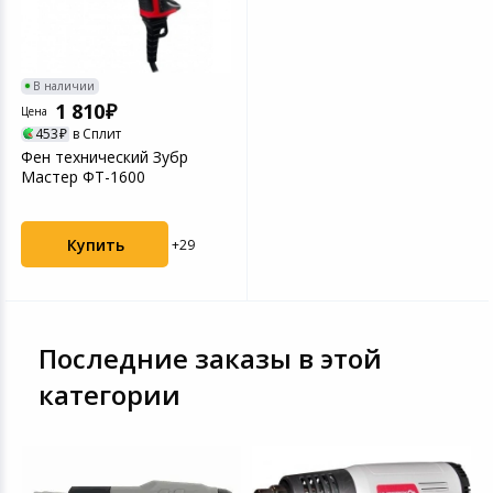
Игровые аксесс
Цифровые фото
Товары для дачи и сада
Программное об
Устройства зву
В наличии
Музыкальные инструменты
1 810
Цена
453
в Сплит
Фен технический Зубр
Канцтовары
Мастер ФТ-1600
Аксессуары
Купить
+29
Торговое оборудование
Системы безопасности
Последние заказы в этой
Умный дом
категории
Системы видеонаблюдения
Уцененные товары