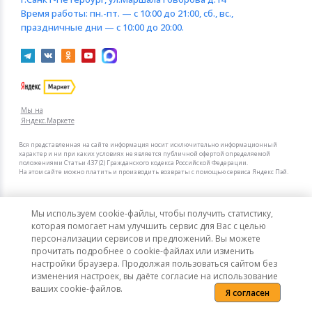
Время работы:
пн.-пт. — с 10:00 до 21:00, сб., вс.,
праздничные дни — с 10:00 до 20:00.
Мы на
Яндекс.Маркете
Вся представленная на сайте информация носит исключительно информационный
характер и ни при каких условиях не является публичной офертой определяемой
положениями Статьи 437 (2) Гражданского кодекса Российской Федерации.
На этом сайте можно платить и производить возвраты с помощью сервиса Яндекс Пэй.
Мы в других городах
Мы используем cookie-файлы, чтобы получить статистику,
Санкт-Петербург
Москва
которая помогает нам улучшить сервис для Вас с целью
персонализации сервисов и предложений. Вы можете
прочитать подробнее о cookie-файлах или изменить
Интернет-гипермаркет актуальных товаров «КотоФото»
настройки браузера. Продолжая пользоваться сайтом без
© 2008–2026. Все цены указаны в рублях РФ.
изменения настроек, вы даёте согласие на использование
ваших cookie-файлов.
Я согласен
Политика конфиденциальности
Карта сайта
Сообщить об ошибке