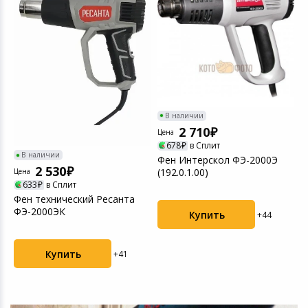
В наличии
2 710
Цена
Ц
678
в Сплит
В наличии
Фен Интерскол ФЭ-2000Э
Ф
2 530
(192.0.1.00)
М
Цена
633
в Сплит
Фен технический Ресанта
ФЭ-2000ЭК
Купить
+44
Купить
+41