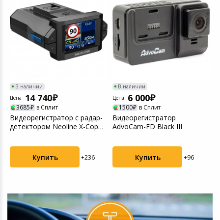
В наличии
В наличии
14 740
6 000
Цена
Цена
Ц
3685
в Сплит
1500
в Сплит
Видеорегистратор с радар-
Видеорегистратор
В
детектором Neoline X-Cop
AdvoCam-FD Black III
A
citysmart GPS ...
1
Купить
Купить
+236
+96