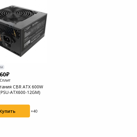
ии
460
 Сплит
тания CBR ATX 600W
(PSU-ATX600-12GM)
Купить
+40