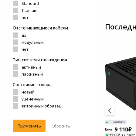
Standard
Системы
Titanium
видеонаблюдения
нет
Последн
Отстегивающиеся кабели
Уцененные товары
да
модульный
нет
Тип системы охлаждения
активный
пассивный
Состояние товара
новый
уцененный
витринный образец
В наличии
В наличии
Применить
Сбросить
3 410
9 110
Цена
Цена
853
в Сплит
2278
в Сплит