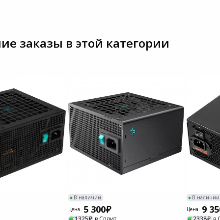
Пылесосы садовые
Мотоблоки
ие заказы в этой категории
В наличии
В наличии
5 300
9 35
Цена
Цена
1325
в Сплит
2338
в 