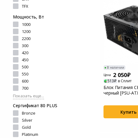
и ремонта
TFX
Светофильтры
Игровые аксессуары
Мощность, Вт
Наручные часы
1000
Цифровые фоторамки
Программное обеспеч
1200
Товары для дачи и сада
2200
Устройства звукозапи
300
Музыкальные
420
инструменты
450
500
В наличии
Канцтовары
2 050
550
Цена
600
513
в Сплит
Аксессуары
Блок Питания C
700
черный [PSU-AT
Показать еще...
Умный дом
Сертификат 80 PLUS
Купить
Bronze
Торговое оборудование
Silver
Gold
Системы безопасности
Platinum