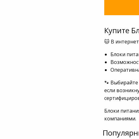
Купите Б
🐱 В интернет
Блоки пита
Возможност
Оперативна
🐾 Выбирайте 
если возникну
сертифициров
Блоки питани
компаниями.
Популярн