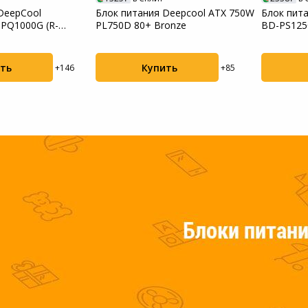
DeepCool
Блок питания Deepcool ATX 750W
Блок пит
PQ1000G (R-
PL750D 80+ Bronze
BD-PS125
WGEU-V1)
ть
Купить
+146
+85