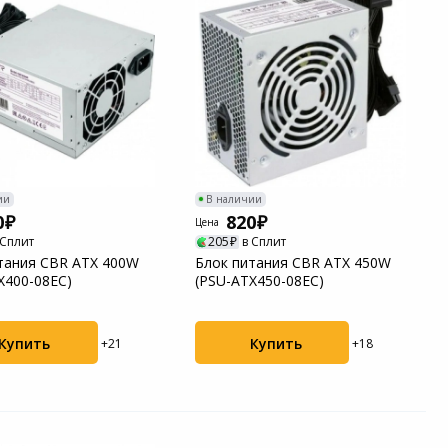
ии
В наличии
0
820
Цена
 Сплит
205
в Сплит
тания CBR ATX 400W
Блок питания CBR ATX 450W
X400-08EC)
(PSU-ATX450-08EC)
Купить
Купить
+21
+18