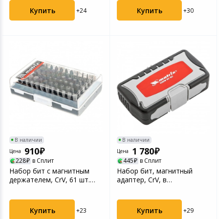
Купить
Купить
+24
+30
В наличии
В наличии
910
1 780
Цена
Цена
228
в Сплит
445
в Сплит
Набор бит с магнитным
Набор бит, магнитный
держателем, CrV, 61 шт.
адаптер, CrV, в
Matrix (11387)
пласт.боксе, 64 шт. Matrix ...
Купить
Купить
+23
+29