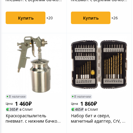
V= 0,6 л, сопла диам...
V=1,0 л, сопла диаме...
Купить
Купить
+20
+26
В наличии
В наличии
1 460
1 860
Цена
Цена
365
в Сплит
465
в Сплит
Краскораспылитель
Набор бит и свёрл,
пневмат. с нижним бачком
магнитный адаптер, CrV, в
V=0,75 л, сопла диаме...
пласт. боксе, 40 шт...