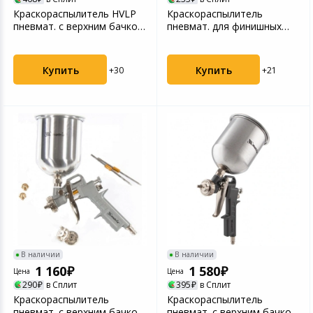
Краскораспылитель HVLP
Краскораспылитель
пневмат. с верхним бачком
пневмат. для финишных
V= 0,1 л, сопло...
работ с верхним бачком V...
Купить
Купить
+30
+21
В наличии
В наличии
1 160
1 580
Цена
Цена
290
в Сплит
395
в Сплит
Краскораспылитель
Краскораспылитель
пневмат. с верхним бачком
пневмат. с верхним бачком