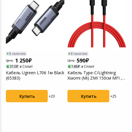
Цифровые фото
Товары для дачи и сада
Устройства зву
Музыкальные инструменты
Канцтовары
В наличии
В наличии
Аксессуары
1 250
590
Цена
Цена
313
в Сплит
148
в Сплит
Ц
Торговое оборудование
Кабель Ugreen L706 1м Black
Кабель Type-C/Lightning
(65383)
Xiaomi (Mi) ZMI 150см MFI ,
К
3A, 18W PD к...
M
Системы безопасности
(
Купить
Купить
+20
+25
Умный дом
Системы видеонаблюдения
Уцененные товары