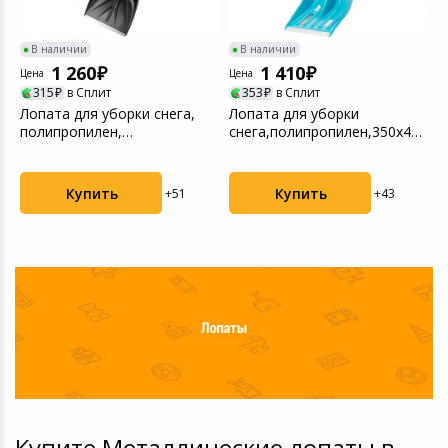
В наличии
В наличии
1 260
1 410
Цена
Цена
Ц
315
в Сплит
353
в Сплит
Лопата для уборки снега,
Лопата для уборки
Л
0
полипропилен,
снега,полипропилен,350х405х
п
400х417х1390 мм,
...
4
алюминие...
а
Купить
Купить
+51
+43
Купите Металлические лопаты в