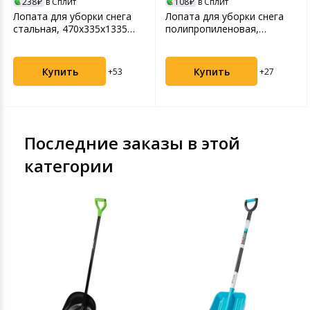
238
в Сплит
108
в Сплит
Лопата для уборки снега
Лопата для уборки снега
стальная, 470х335х1335
полипропиленовая,
мм, стальной чере...
275х365х790 мм, стальн...
Купить
Купить
+53
+27
Последние заказы в этой
категории