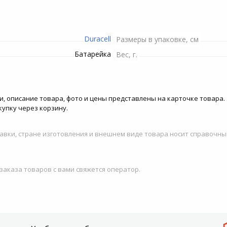
Пилы электрические
Рулетки строительные
Снегоуборочная техника
Движки для снега
Телекоммуникационные
Душевые штанги и
Грили
шкафы
Рубанки электрические
держатели
Триммеры и мотокосы
Шланги
Duracell
Размеры в упаковке, см
ение
Пароварки
Станки
Опрыскиватели
Топоры
Батарейка
Вес, г.
си
Строительные миксеры
Электропилы
Инвентарь для обработки
почвы
тики, описание товара, фото и цены представлены на карточке товара.
Строительные степлеры
Канализационные
купку через корзину.
насосные установки
Системы полива
Строительные фены
авки, стране изготовления и внешнем виде товара носит справочны
Высоторезы
Фрезеры
Гидроаккумуляторы для
 заказа товаров с вами свяжется оператор.
Шлифовальные машины
систем водоснабжения
Шуруповерты сетевые
Комплектующие и
аксессуары для триммеров