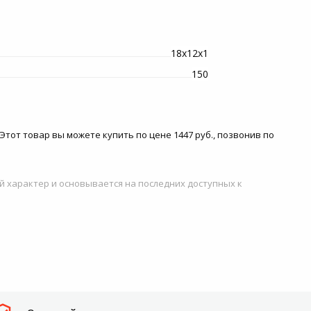
18х12х1
150
 Этот товар вы можете купить по цене 1447 руб., позвонив по
й характер и основывается на последних доступных к