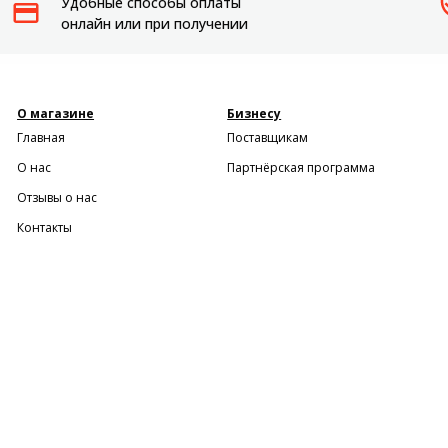
Удобные способы оплаты
Мотоблоки
онлайн или при получении
Пылесосы садовые
О магазине
Бизнесу
Главная
Поставщикам
О нас
Партнёрская программа
Отзывы о нас
Контакты