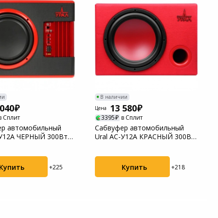
ии
В наличии
 040
13 580
Цена
в Сплит
3395
в Сплит
ер автомобильный
Сабвуфер автомобильный
-У12А ЧЕРНЫЙ 300Вт
Ural АС-У12А КРАСНЫЙ 300Вт
 (30см/...
активный (30см...
Купить
Купить
+225
+218