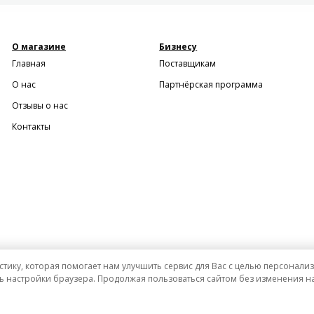
О магазине
Бизнесу
Главная
Поставщикам
О нас
Партнёрская программа
Отзывы о нас
Контакты
стику, которая помогает нам улучшить сервис для Вас с целью персонал
ь настройки браузера. Продолжая пользоваться сайтом без изменения на
и ни при каких условиях не является публичной офертой определяемой положениями Статьи 437 (2