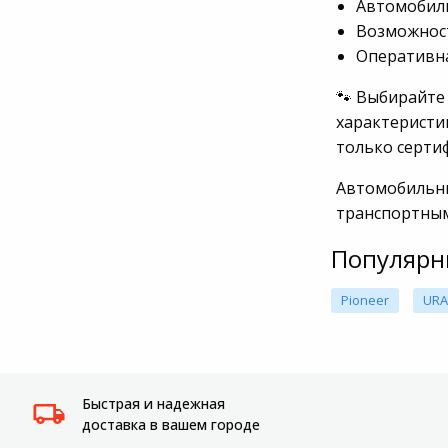
Автомобиль
Системы
Возможност
видеонаблюдения
Оперативна
🐾 Выбирайте
Уцененные товары
характеристик
только серти
Автомобильны
транспортны
Популярн
Pioneer
URA
Быстрая и надежная
доставка в вашем городе