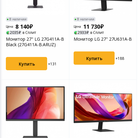
Игровые аксесс
Цифровые фото
Товары для дачи и сада
В наличии
В наличии
Программное об
Устройства зву
8 140
11 730
Цена
Цена
Музыкальные инструменты
2035
в Сплит
2933
в Сплит
Монитор 27" LG 27G411A-B
Монитор LG 27" 27U631A-B
Канцтовары
Black (27G411A-B.ARUZ)
Купить
+188
Аксессуары
Купить
+131
Торговое оборудование
Умный дом
Системы безопасности
Системы видеонаблюдения
Уцененные товары