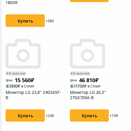
1800R
Купить
+380
В наличии
В наличии
15 560
46 810
Цена
Цена
3890
в Сплит
11703
в Сплит
Монитор LG 23,8" 24GS65F-
Монитор LG 26,5"
B
27GX700A-B
Купить
Купить
+249
+749