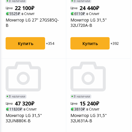
В наличии
В наличии
22 100
24 440
Цена
Цена
5525
в Сплит
6110
в Сплит
Монитор LG 27" 27GS85Q-
Монитор LG 31,5"
B
32U720A-B
Купить
Купить
+354
+392
В наличии
В наличии
47 320
15 240
Цена
Цена
11830
в Сплит
3810
в Сплит
Монитор LG 31,5"
Монитор LG 31,5"
32UN880K-B
32U631A-B