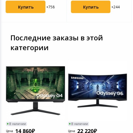
Купить
Купить
+758
+244
Последние заказы в этой
категории
В наличии
В наличии
14 860
22 220
Цена
Цена
Ц