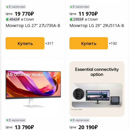
В наличии
В наличии
19 770
11 970
Цена
Цена
4943
в Сплит
2993
в Сплит
Монитор LG 27" 27U730A-B
Монитор LG 29" 29U511A-B
Купить
Купить
+317
+192
В наличии
В наличии
13 790
20 190
Цена
Цена