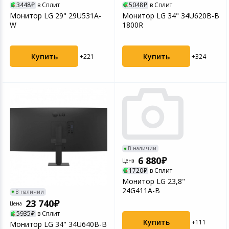
3448
в Сплит
5048
в Сплит
Монитор LG 29" 29U531A-
Монитор LG 34" 34U620B-B
W
1800R
Купить
Купить
+221
+324
В наличии
6 880
Цена
1720
в Сплит
Монитор LG 23,8"
24G411A-B
В наличии
23 740
Цена
5935
в Сплит
Купить
+111
Монитор LG 34" 34U640B-B