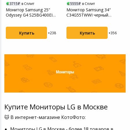
3715
в Сплит
5555
в Сплит
Монитор Samsung 25"
Монитор Samsung 34"
М
Odyssey G4 S25BG400EI
C34G55TWWI черный
3
черный (LS25BG400EIXCI...
(LC34G55TWWIXCI)
3
Купить
Купить
+238
+356
Купите Мониторы LG в Москве
🐱 В интернет-магазине КотоФото:
Мониторы LG в Москве - более 18 товаров в