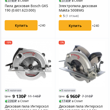
3745
в Сплит
3735
в Сплит
Пила дисковая Bosch GKS
Электропила дисковая
190 (0.601.623.000)
Makita 5008MG
5
(1 отзыв)
Купить
Купить
+240
+240
-18%
-5%
В наличии
В наличии
9 130
6 960
11 146
7 318
Цена
Цена
2283
в Сплит
1740
в Сплит
Дисковая пила Интерскол
Дисковая пила Интерскол