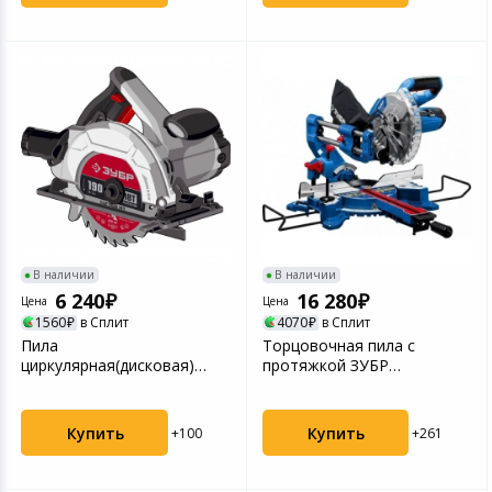
В наличии
В наличии
6 240
16 280
Цена
Цена
1560
в Сплит
4070
в Сплит
Пила
Торцовочная пила с
циркулярная(дисковая)
протяжкой ЗУБР
ЗУБР d190 мм, 1600Вт,
Профессионал d 216
(ПД-65)
ППТ-216-П
Купить
Купить
+100
+261