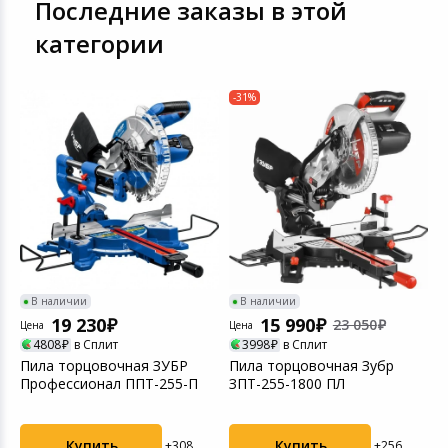
Последние заказы в этой
категории
-31%
В наличии
В наличии
19 230
15 990
23 050
Цена
Цена
Ц
4808
в Сплит
3998
в Сплит
Пила торцовочная ЗУБР
Пила торцовочная Зубр
Т
N
Профессионал ППТ-255-П
ЗПТ-255-1800 ПЛ
K
м
Купить
Купить
+308
+256