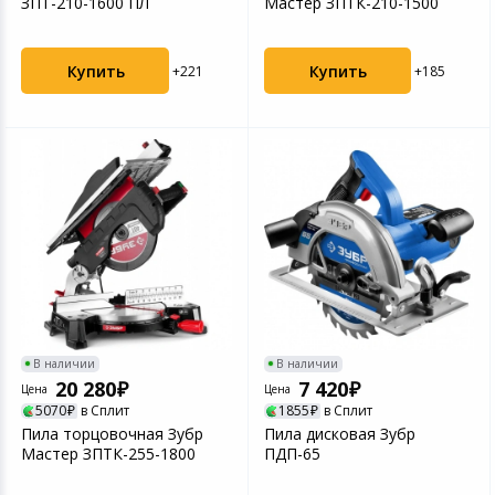
ЗПТ-210-1600 ПЛ
Мастер ЗПТК-210-1500
Купить
Купить
+221
+185
В наличии
В наличии
20 280
7 420
Цена
Цена
5070
в Сплит
1855
в Сплит
Пила торцовочная Зубр
Пила дисковая Зубр
Мастер ЗПТК-255-1800
ПДП-65