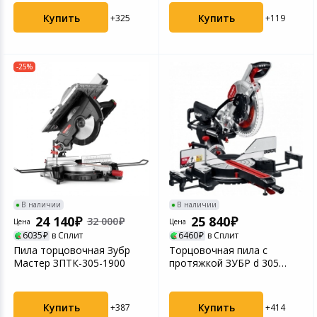
Купить
Купить
+325
+119
-25%
В наличии
В наличии
24 140
25 840
32 000
Цена
Цена
6035
в Сплит
6460
в Сплит
Пила торцовочная Зубр
Торцовочная пила с
Мастер ЗПТК-305-1900
протяжкой ЗУБР d 305
ЗПТ-305-1800 ПЛ
Купить
Купить
+387
+414