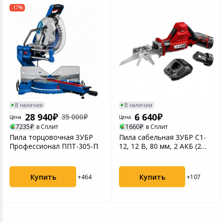
-17%
В наличии
В наличии
28 940
6 640
35 000
Цена
Цена
7235
в Сплит
1660
в Сплит
Пила торцовочная ЗУБР
Пила сабельная ЗУБР С1-
Профессионал ППТ-305-П
12, 12 В, 80 мм, 2 АКБ (2
А·ч), (СПЛ-125-...
Купить
Купить
+464
+107