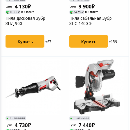
Игровые аксесс
Цифровые фото
4 130
9 900
Цена
Цена
1033
в Сплит
2475
в Сплит
Товары для дачи и сада
Пила дисковая Зубр
Пила сабельная Зубр
Программное об
Устройства зву
ЗПД-900
ЗПС-1400 Э
Музыкальные инструменты
Канцтовары
Купить
Купить
+67
+159
Аксессуары
Торговое оборудование
Умный дом
Системы безопасности
Системы видеонаблюдения
В наличии
В наличии
4 730
7 440
Цена
Цена
Уцененные товары