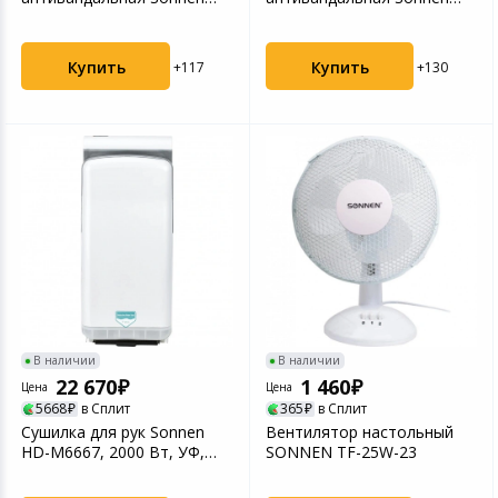
HD-230S, 2100 Вт,
HD-777, 1200 Вт,
нержавею...
нержавеющ...
Купить
Купить
+117
+130
В наличии
В наличии
22 670
1 460
Цена
Цена
5668
в Сплит
365
в Сплит
Сушилка для рук Sonnen
Вентилятор настольный
HD-M6667, 2000 Вт, УФ,
SONNEN TF-25W-23
погружного типа, в...