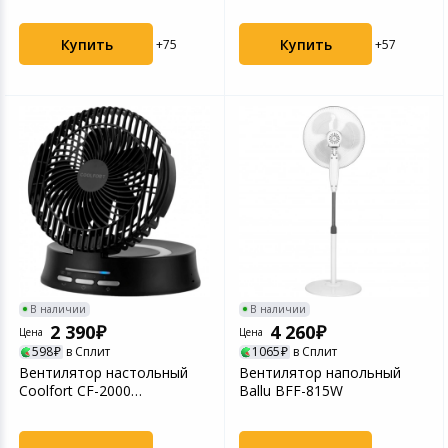
скоростей:4 ПДУ белый
скоростей:4 ПДУ белый
Купить
Купить
+75
+57
В наличии
В наличии
2 390
4 260
Цена
Цена
598
в Сплит
1065
в Сплит
Вентилятор настольный
Вентилятор напольный
Coolfort CF-2000
Ballu BFF-815W
скоростей:3 черный