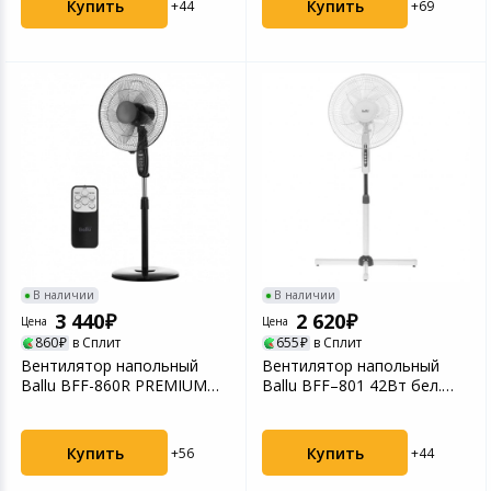
Купить
Купить
+44
+69
В наличии
В наличии
3 440
2 620
Цена
Цена
860
в Сплит
655
в Сплит
Вентилятор напольный
Вентилятор напольный
Ballu BFF-860R PREMIUM
Ballu BFF–801 42Вт бел.
BLACK
НС-1155725
Купить
Купить
+56
+44