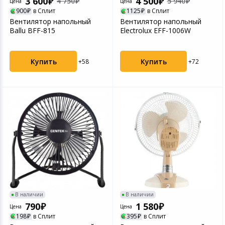
3 600
4 500
4 750
5 940
Цена
Цена
900
в Сплит
1125
в Сплит
Вентилятор напольный
Вентилятор напольный
Ballu BFF-815
Electrolux EFF-1006W
Купить
Купить
+58
+72
В наличии
В наличии
790
1 580
Цена
Цена
198
в Сплит
395
в Сплит