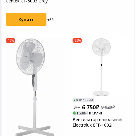
Centek CT-5003 Grey
Купить
+35
-16%
-25%
В наличии
6 750
9 020
Цена
1688
в Сплит
Вентилятор напольный
Electrolux EFF-1002i