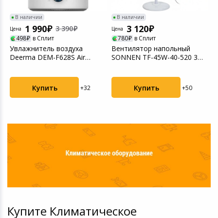
В наличии
В наличии
1 990
3 120
3 390
Цена
Цена
498
в Сплит
780
в Сплит
Увлажнитель воздуха
Вентилятор напольный
Deerma DEM-F628S Air
SONNEN TF-45W-40-520 3
Humidifier 5L
режима, пульт ДУ
Купить
Купить
+32
+50
Купите Климатическое