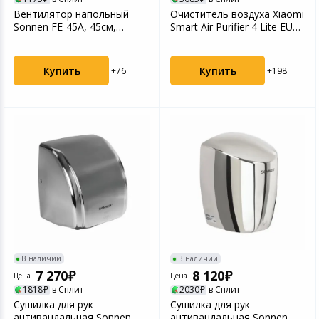
Вентилятор напольный
Очиститель воздуха Xiaomi
Sonnen FE-45A, 45см,
Smart Air Purifier 4 Lite EU
120Вт, 3 скорости, чер...
(BHR5274G...
Купить
Купить
+76
+198
В наличии
В наличии
7 270
8 120
Цена
Цена
1818
в Сплит
2030
в Сплит
Сушилка для рук
Сушилка для рук
антивандальная Sonnen
антивандальная Sonnen