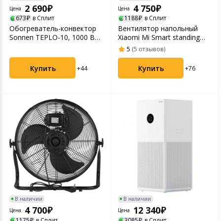
2 690
4 750
Игровые аксесс
Цифровые фото
Цена
Цена
673
в Сплит
1188
в Сплит
Товары для дачи и сада
Обогреватель-конвектор
Вентилятор напольный
Программное об
Устройства зву
Sonnen TEPLO-10, 1000 Вт,
Xiaomi Mi Smart standing
Музыкальные инструменты
Х-образный нагр...
Fan 2 Lite (PYV400...
5
(5 отзывов)
Купить
Купить
+44
+76
Канцтовары
Аксессуары
Умный дом
Торговое оборудование
Системы безопасности
Системы видеонаблюдения
В наличии
В наличии
4 700
12 340
Цена
Цена
Уцененные товары
1175
в Сплит
3085
в Сплит