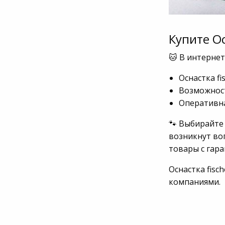
Купите Ос
🐱 В интернет
Оснастка fi
Возможност
Оперативна
🐾 Выбирайте 
возникнут во
товары с гар
Оснастка fisc
компаниями.