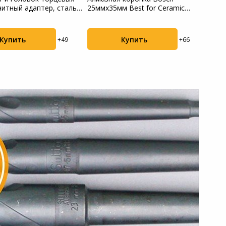
гнитный адаптер, сталь
25ммx35мм Best for Ceramic
35мм
Diamonddrillin...
Diamo
Купить
Купить
+49
+66