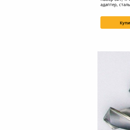
44448
адаптер, стал
Системы
кейс, 3...
видеонаблюдения
Купить
Купи
+29
+27
Уцененные товары