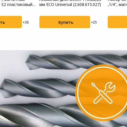
ь S2 пластиковый
мм ECO Universal (2.608.615.027)
,1/4", ма
Пылесосы садовые
S2 ...
Мотоблоки
ть
Купить
+38
+25