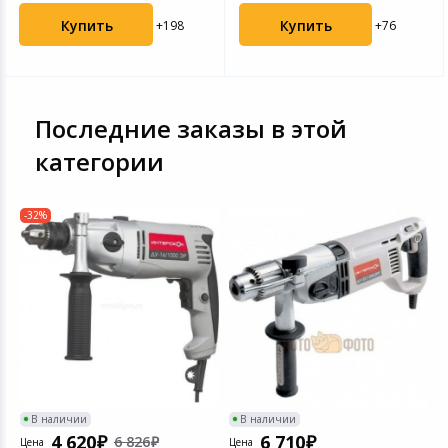
Купить
Купить
+198
+76
Последние заказы в этой
категории
-32%
-
В наличии
В наличии
4 620
6 710
6 826
Цена
Цена
Ц