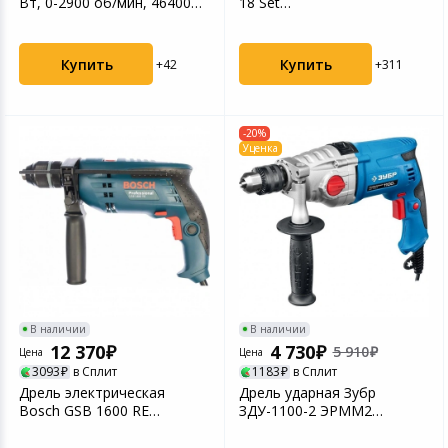
Вт, 0-2900 об/мин, 46400
18 Set
уд/мин Denzel...
патрон:быстрозажимной
реверс (кей...
Купить
Купить
+42
+311
-20%
Уценка
В наличии
В наличии
12 370
4 730
5 910
Цена
Цена
3093
в Сплит
1183
в Сплит
Дрель электрическая
Дрель ударная Зубр
Bosch GSB 1600 RE
ЗДУ-1100-2 ЭРММ2
(0601228200) ударная
отличное состояние