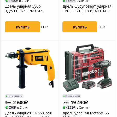
1738
в Сплит
1670
в Сплит
Дрель ударная Зубр
Дрель-шуруповерт ударная
ЗДУ-1100-2 ЭРМКМ2
ЗУБР С1-18, 18 В, 40 Н·м, 2
АКБ (2 А·ч)...
Купить
Купить
+112
+107
В наличии
В наличии
2 600
19 430
Цена
Цена
650
в Сплит
4858
в Сплит
Дрель ударная ID-550, 550
Дрель ударная Metabo BS