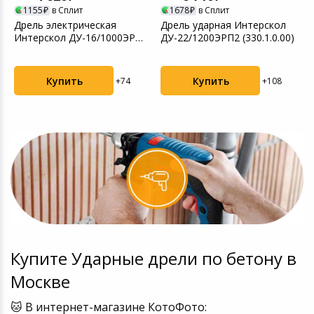
1155
в Сплит
1678
в Сплит
h
Дрель электрическая
Дрель ударная Интерскол
Г
Интерскол ДУ-16/1000ЭР
ДУ-22/1200ЭРП2 (330.1.0.00)
1
ударная (57.1.3.00)
к
Купить
Купить
+74
+108
Купите Ударные дрели по бетону в
Москве
🐱 В интернет-магазине КотоФото: