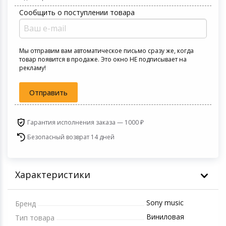
Светофильтры
Сообщить о поступлении товара
Товары для дачи и сада
Устройства зву
Музыкальные инструменты
Мы отправим вам автоматическое письмо сразу же, когда
товар появится в продаже. Это окно НЕ подписывает на
рекламу!
Канцтовары
Отправить
Аксессуары
Системы безопасности
Гарантия исполнения заказа — 1000 ₽
Безопасный возврат 14 дней
Торговое оборудование
Умный дом
Характеристики
Системы видеонаблюдения
Sony music
Бренд
Виниловая
Тип товара
Уцененные товары