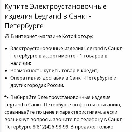
Купите Электроустановочные
Устройства зву
Товары для дачи и сада
изделия Legrand в Санкт-
Петербурге
Музыкальные инструменты
🐱 В интернет-магазине КотоФото.ру:
Канцтовары
Электроустановочные изделия Legrand в Санкт-
Петербурге в ассортименте - 1 товаров в
Аксессуары
наличии;
Возможность купить товар в кредит;
Системы безопасности
Оперативная доставка в Санкт-Петербурге и
других городах России.
Торговое оборудование
🐾 Выбирайте Электроустановочные изделия
Умный дом
Legrand в Санкт-Петербурге по фото и описанию,
сравнивайте по цене и характеристикам, а если
Системы видеонаблюдения
возникнут вопросы, звоните по телефону в Санкт-
Петербурге 8(812)426-98-99. В продаже только
Уцененные товары