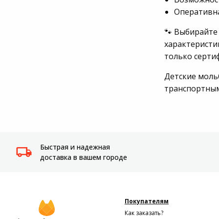
Оперативна
Системы
видеонаблюдения
🐾 Выбирайте
характеристик
Уцененные товары
только серти
Детские мольб
транспортны
Быстрая и надежная
доставка в вашем городе
Покупателям
Как заказать?