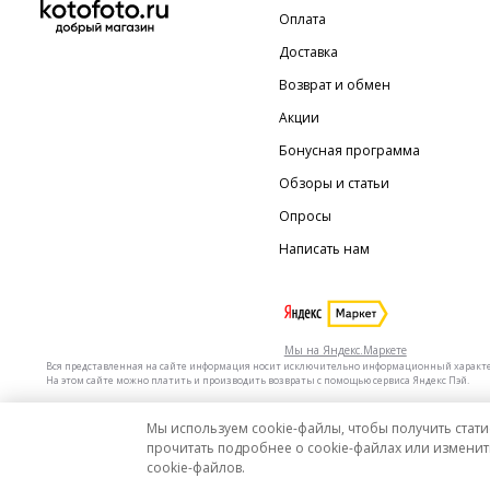
Оплата
Доставка
Возврат и обмен
Акции
Бонусная программа
Обзоры и статьи
Опросы
Написать нам
Мы на Яндекс.Маркете
Вся представленная на сайте информация носит исключительно информационный характер 
На этом сайте можно платить и производить возвраты с помощью сервиса Яндекс Пэй.
Мы используем cookie-файлы, чтобы получить стати
Мы в других городах
Санкт-Петербург
Москва
прочитать подробнее о cookie-файлах или изменит
cookie-файлов.
Интернет-гипермаркет актуальных товаров «КотоФото»
© 2008–2026. Все цены указаны в 