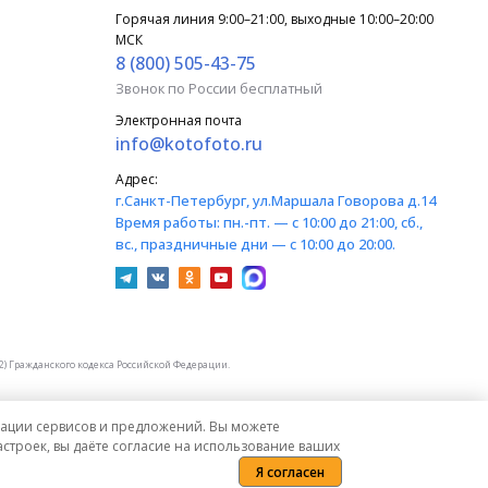
Горячая линия 9:00–21:00, выходные 10:00–20:00
МСК
8 (800) 505-43-75
Звонок по России бесплатный
Электронная почта
info@kotofoto.ru
Адрес:
г.Санкт-Петербург
, ул.Маршала Говорова д.14
Время работы:
пн.-пт. — с 10:00 до 21:00, сб.,
вс., праздничные дни — с 10:00 до 20:00.
) Гражданского кодекса Российской Федерации.
изации сервисов и предложений. Вы можете
строек, вы даёте согласие на использование ваших
Я согласен
Политика конфиденциальности
Карта сайта
Сообщить об ошибке