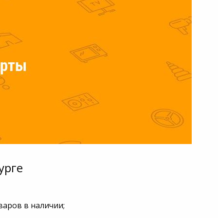
урге
варов в наличии;