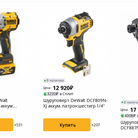
В наличии
12 920
Цена
3230
в Сплит
Walt
Шуруповерт DeWalt DCF809N-
В налич
аккум.
XJ аккум. патрон:шестигр.1/4"
17
Цена
зажимной
4308
Шурупов
Купить
+531
+207
DCF887N
патрон