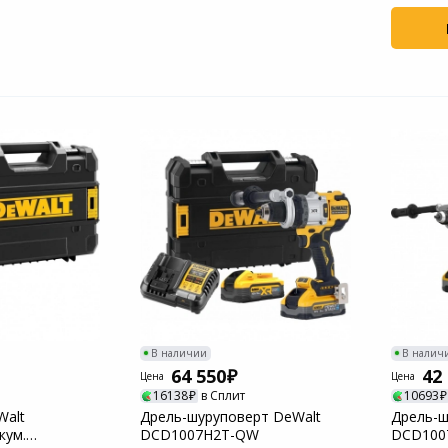
В наличии
В налич
64 550
42
Цена
Цена
16138
в Сплит
10693
Walt
Дрель-шуруповерт DeWalt
Дрель-ш
кум.
DCD1007H2T-QW
DCD10