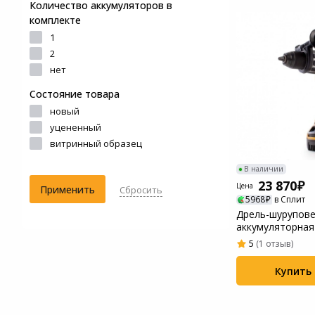
Количество аккумуляторов в
Системы
комплекте
видеонаблюдения
1
2
Уцененные товары
нет
Состояние товара
новый
уцененный
витринный образец
В наличии
23 870
Цена
Применить
Сбросить
5968
в Сплит
Дрель-шурупов
аккумуляторная
DeWalt DCD996
5
(1 отзыв)
Купить