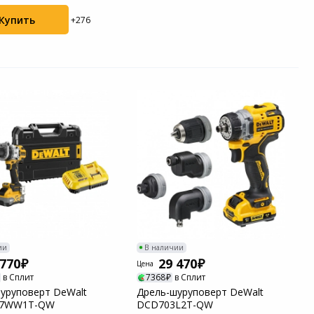
Купить
+276
ии
В наличии
 770
29 470
Цена
в Сплит
7368
в Сплит
уруповерт DeWalt
Дрель-шуруповерт DeWalt
07WW1T-QW
DCD703L2T-QW