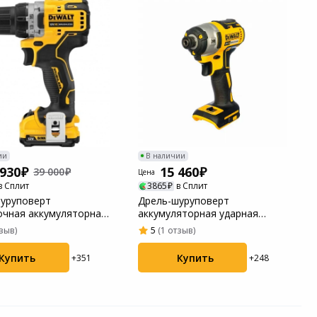
ии
В наличии
 930
15 460
39 000
Цена
в Сплит
3865
в Сплит
уруповерт
Дрель-шуруповерт
чная аккумуляторная
аккумуляторная ударная
 DCD701D2-QW
DeWalt DCF887N-XJ
тзыв)
5
(1 отзыв)
Купить
Купить
+351
+248