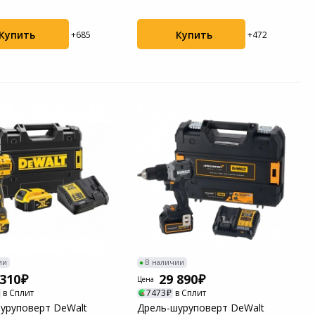
Купить
Купить
+685
+472
ии
В наличии
 310
29 890
Цена
в Сплит
7473
в Сплит
уруповерт DeWalt
Дрель-шуруповерт DeWalt