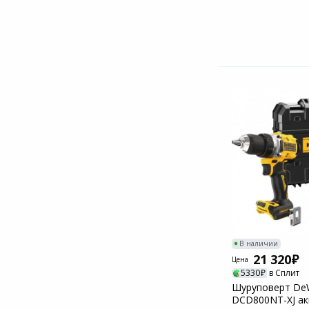
В наличии
21 320
Цена
5330
в Сплит
Шуруповерт De
DCD800NT-XJ ак