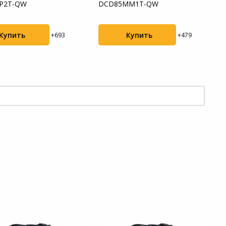
P2T-QW
DCD85MM1T-QW
Купить
Купить
+693
+479