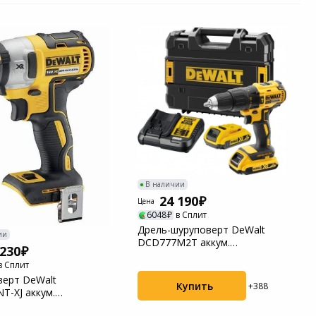
В наличии
24 190
Цена
6048
в Сплит
Дрель-шуруповерт DeWalt
ии
DCD777M2T аккум.
 230
патрон:быстрозажимной (...
в Сплит
ерт DeWalt
Купить
+388
T-XJ аккум.
:быстрозажимной