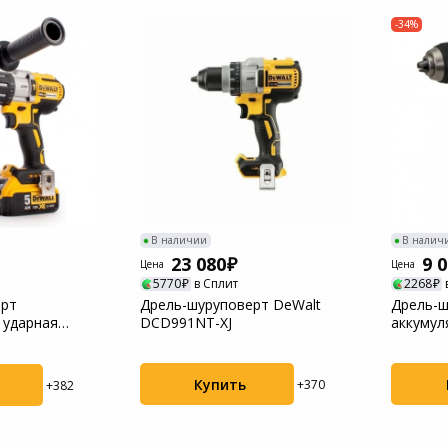
Пылесосы садовые
-34%
Мотоблоки
В наличии
В налич
23 080
9 
Цена
Цена
5770
в Сплит
2268
ерт
Дрель-шуруповерт DeWalt
Дрель-ш
 ударная
DCD991NT-XJ
аккумул
NT
DCD708
Купить
+370
+382