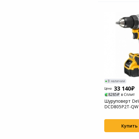
В наличии
33 140
Цена
8285
в Сплит
Шуруповерт De
DCD805P2T-QW 
патрон:быстро
(кей...
Купить