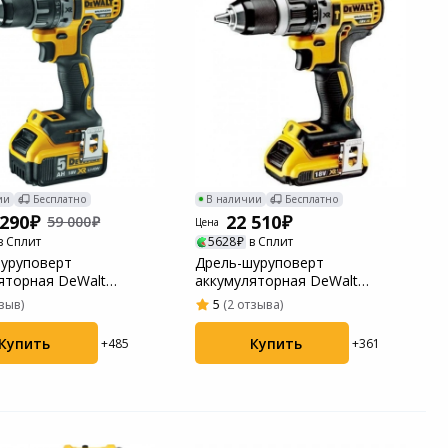
ии
Бесплатно
В наличии
Бесплатно
 290
22 510
59 000
Цена
в Сплит
5628
в Сплит
уруповерт
Дрель-шуруповерт
яторная DeWalt
аккумуляторная DeWalt
P2
DCD796D2
тзыв)
5
(2 отзыва)
Купить
Купить
+485
+361