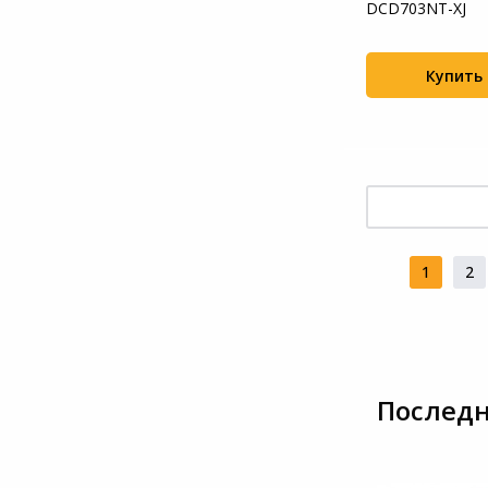
DCD703NT-XJ
Купить
1
2
Последн