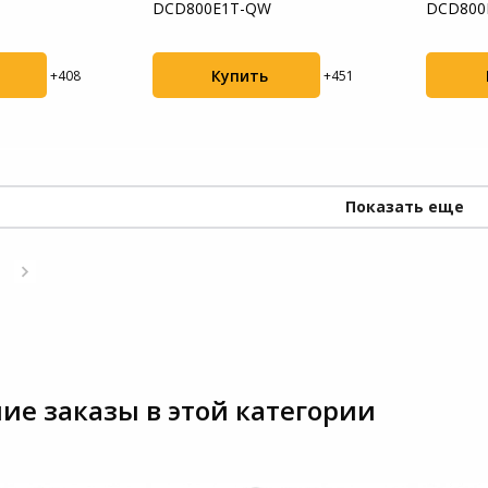
DCD800E1T-QW
DCD800
Купить
+408
+451
Показать еще
ие заказы в этой категории