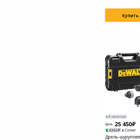
патрон:быстро
(кейс...
Купить
В наличии
25 450
Цена
6363
в Сплит
Дрель-шурупове