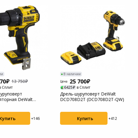
ии
В наличии
070
25 700
13 750
Цена
в Сплит
6425
в Сплит
уруповерт
Дрель-шуруповерт DeWalt
яторная DeWalt
DCD708D2T (DCD708D2T-QW)
N-XJ
Купить
Купить
+146
+412