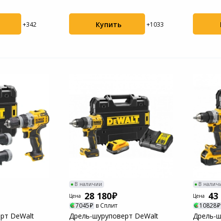
зажимной
Купить
+342
+1033
В наличии
В налич
28 180
43
Цена
Цена
7045
в Сплит
10828
рт DeWalt
Дрель-шуруповерт DeWalt
Дрель-ш